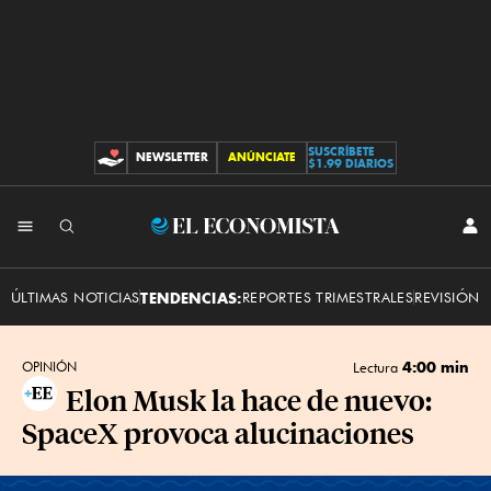
SUSCRÍBETE
NEWSLETTER
ANÚNCIATE
CONTRIBUCIONES
$1.99 DIARIOS
INI
El
SES
Economista
ÚLTIMAS NOTICIAS
TENDENCIAS:
REPORTES TRIMESTRALES
REVISIÓN 
4:00 min
OPINIÓN
Lectura
Elon Musk la hace de nuevo:
SpaceX provoca alucinaciones