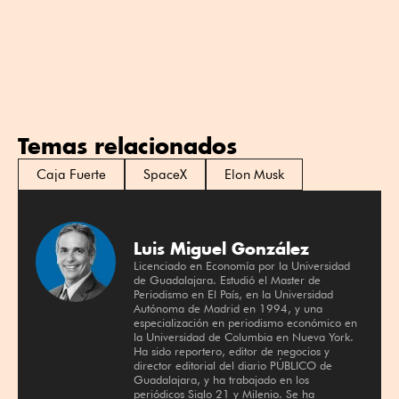
Temas relacionados
Caja Fuerte
SpaceX
Elon Musk
Luis Miguel González
Licenciado en Economía por la Universidad
de Guadalajara. Estudió el Master de
Periodismo en El País, en la Universidad
Autónoma de Madrid en 1994, y una
especialización en periodismo económico en
la Universidad de Columbia en Nueva York.
Ha sido reportero, editor de negocios y
director editorial del diario PÚBLICO de
Guadalajara, y ha trabajado en los
periódicos Siglo 21 y Milenio. Se ha