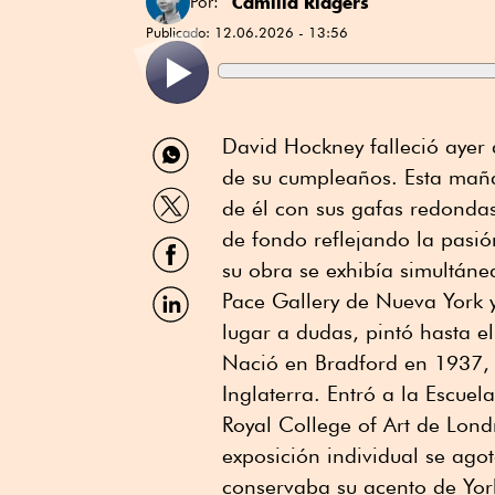
Camilla Ridgers
Por:
Publicado:
12.06.2026 - 13:56
Compartir
David Hockney falleció ayer
por
de su cumpleaños. Esta maña
WhatsApp
Compartir
de él con sus gafas redondas,
por
Twitter
de fondo reflejando la pasió
Compartir
por
su obra se exhibía simultáne
Facebook
Compartir
Pace Gallery de Nueva York 
por
lugar a dudas, pintó hasta el 
Linkedin
Nació en Bradford en 1937, h
Inglaterra. Entró a la Escuel
Royal College of Art de Lon
exposición individual se ago
conservaba su acento de York