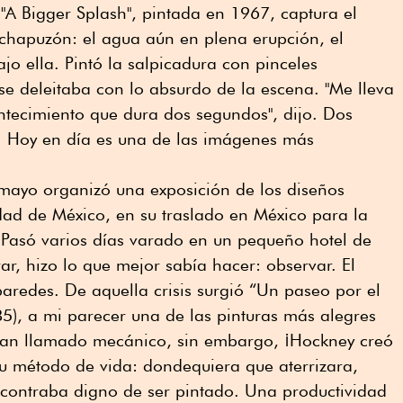
 "A Bigger Splash", pintada en 1967, captura el
 chapuzón: el agua aún en plena erupción, el
o ella. Pintó la salpicadura con pinceles
 se deleitaba con lo absurdo de la escena. "Me lleva
ntecimiento que dura dos segundos", dijo. Dos
 Hoy en día es una de las imágenes más
mayo organizó una exposición de los diseños
dad de México, en su traslado en México para la
 Pasó varios días varado en un pequeño hotel de
ar, hizo lo que mejor sabía hacer: observar. El
s paredes. De aquella crisis surgió “Un paseo por el
985), a mi parecer una de las pinturas más alegres
rían llamado mecánico, sin embargo, ¡Hockney creó
su método de vida: dondequiera que aterrizara,
ncontraba digno de ser pintado. Una productividad