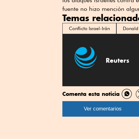
los ataques israelíes contra 
fuente no hizo mención algu
Temas relacionad
Conflicto Israel-Irán
Donald
Reuters
Comenta esta noticia
Comp
por
Ver comentarios
What