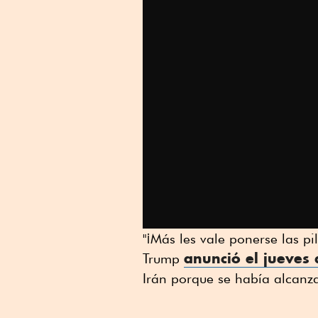
"¡Más les vale ponerse las pi
anunció el jueves
Trump
Irán porque se había alcanz