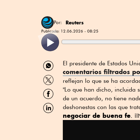
Reuters
Por:
Publicado:
12.06.2026 - 08:25
Compartir
El presidente de Estados Un
por
comentarios filtrados po
WhatsApp
Compartir
reflejan lo que se ha acorda
por
Twitter
"Lo que han dicho, incluida s
Compartir
por
de un acuerdo, no tiene nad
Facebook
Compartir
deshonestas con las que trat
por
negociar de buena fe
. ¡
Linkedin