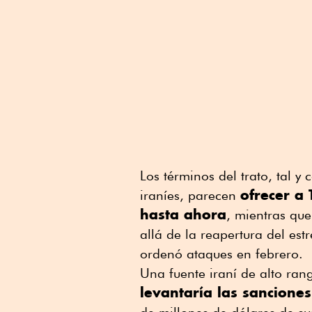
Los términos del trato, tal y
ofrecer a
iraníes, parecen
hasta ahora
, mientras qu
allá de la reapertura del es
ordenó ataques en febrero.
Una fuente iraní de alto rang
levantaría las sanciones