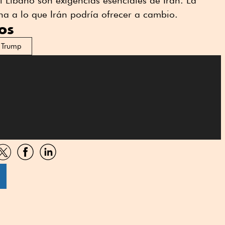
el Líbano son exigencias esenciales de Irán. La
na a lo que Irán podría ofrecer a cambio.
os
 Trump
artir
Compartir
Compartir
Compartir
por
por
por
sApp
Twitter
Facebook
Linkedin