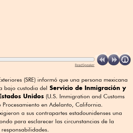
ReadSpeaker
Exteriores (SRE) informó que una persona mexicana
Servicio de Inmigración y
a bajo custodia del
Estados Unidos
(U.S. Immigration and Customs
e Procesamiento en Adelanto, California.
xigieron a sus contrapartes estadounidenses una
fondo para esclarecer las circunstancias de la
 responsabilidades.