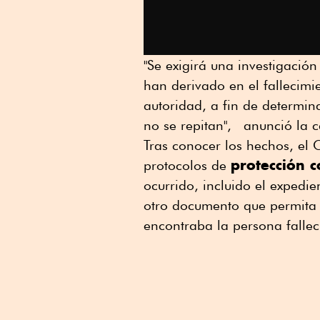
"Se exigirá una investigació
han derivado en el fallecimi
autoridad, a fin de determin
no se repitan", anunció la 
Tras conocer los hechos, el
protección 
protocolos de
ocurrido, incluido el expedie
otro documento que permita r
encontraba la persona fallec