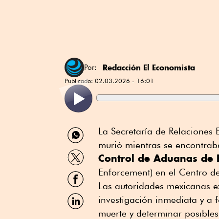
Redacción El Economista
Por:
Publicado:
02.03.2026 - 16:01
Compartir
La Secretaría de Relaciones 
por
murió mientras se encontrab
WhatsApp
Compartir
Control de Aduanas de 
por
Twitter
Enforcement) en el Centro d
Compartir
por
Las autoridades mexicanas e
Facebook
Compartir
investigación inmediata y a 
por
muerte y determinar posibles
Linkedin