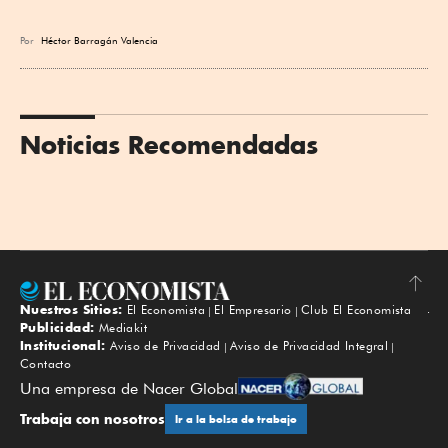
Por
Héctor Barragán Valencia
Noticias Recomendadas
Nuestros Sitios:
El Economista
El Empresario
Club El Economista
Subir
Publicidad:
Mediakit
Institucional:
Aviso de Privacidad
Aviso de Privacidad Integral
Contacto
Una empresa de Nacer Global
Trabaja con nosotros
Ir a la bolsa de trabajo