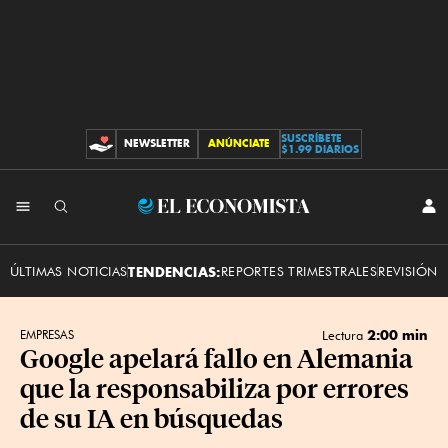
SUSCRÍBETE
NEWSLETTER
ANÚNCIATE
CONTRIBUCIONES
$1.99 DIARIOS
INI
El
SES
Economista
ÚLTIMAS NOTICIAS
TENDENCIAS:
REPORTES TRIMESTRALES
REVISIÓN 
2:00 min
EMPRESAS
Lectura
Google apelará fallo en Alemania
que la responsabiliza por errores
de su IA en búsquedas