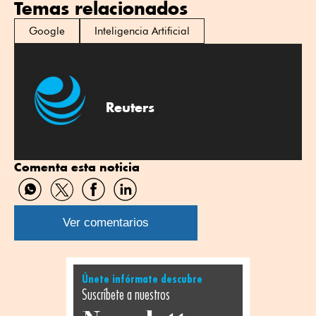
Temas relacionados
Google
Inteligencia Artificial
Reuters
Comenta esta noticia
Compartir
Compartir
Compartir
Compartir
por
por
por
por
WhatsApp
Twitter
Facebook
Linkedin
Ver comentarios
Únete infórmate descubre
Suscríbete a nuestros