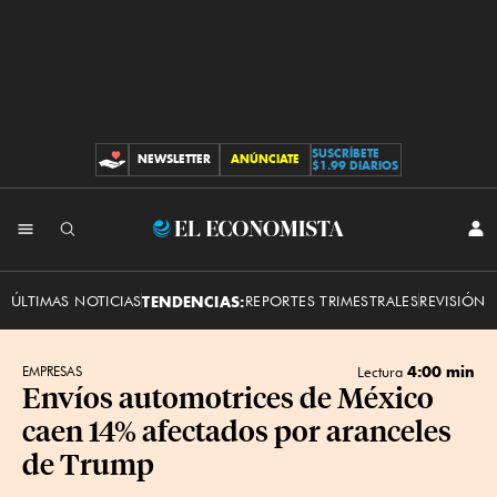
SUSCRÍBETE
NEWSLETTER
ANÚNCIATE
CONTRIBUCIONES
$1.99 DIARIOS
INI
El
SES
Economista
ÚLTIMAS NOTICIAS
TENDENCIAS:
REPORTES TRIMESTRALES
REVISIÓN 
4:00 min
EMPRESAS
Lectura
Envíos automotrices de México
caen 14% afectados por aranceles
de Trump