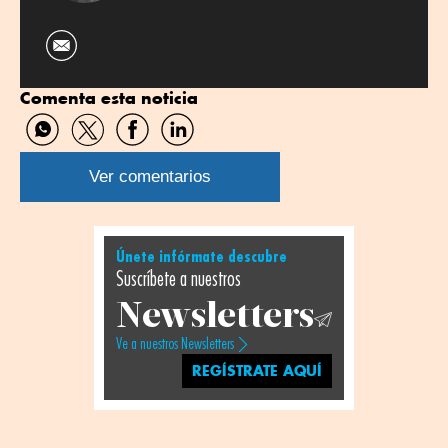
Comenta esta noticia
Compartir
Compartir
Compartir
Compartir
por
por
por
por
WhatsApp
Twitter
Facebook
Linkedin
Ver comentarios
Únete infórmate descubre
Suscríbete a nuestros
Newsletters
Ve a nuestros Newsletters
REGÍSTRATE AQUÍ