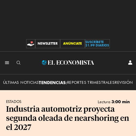
SUSCRÍBETE
NEWSLETTER
ANÚNCIATE
CONTRIBUCIONES
$1.99 DIARIOS
INI
El
SES
Economista
ÚLTIMAS NOTICIAS
TENDENCIAS:
REPORTES TRIMESTRALES
REVISIÓN 
3:00 min
ESTADOS
Lectura
Industria automotriz proyecta
segunda oleada de nearshoring en
el 2027