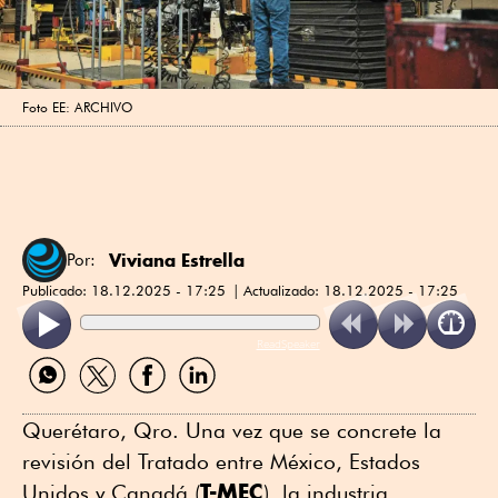
Foto EE: ARCHIVO
Viviana Estrella
Por:
Publicado:
18.12.2025 - 17:25
Actualizado:
18.12.2025 - 17:25
ReadSpeaker
Compartir
Compartir
Compartir
Compartir
por
por
por
por
WhatsApp
Twitter
Facebook
Linkedin
Querétaro, Qro. Una vez que se concrete la
revisión del Tratado entre México, Estados
T-MEC
Unidos y Canadá (
), la industria