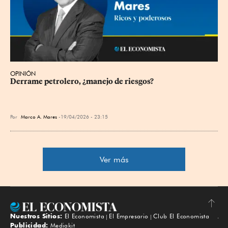
OPINIÓN
Derrame petrolero, ¿manejo de riesgos?
Por
Marco A. Mares
19/04/2026 - 23:15
Ver más
Nuestros Sitios:
El Economista
El Empresario
Club El Economista
Subir
Publicidad:
Mediakit