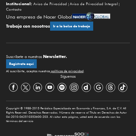
Institucional:
Aviso de Privacidad
Aviso de Privacidad Integral
Contacto
Una empresa de Nacer Global
Trabaja con nosotros
Ir a la bolsa de trabajo
Newsletter.
Suscríbete a nuestros
Regístrate aquí
Al suscribirte, aceptas nuestras
políticas de privacidad
.
Síguenos
Copyright © 1988-2015 Periódico Especializado en Economía y Finanzas, S.A. de C.V. All
Rights Reserved. Derechos Reservados. Número de reserva al Título en Derechos de Autor
04-2010-062510353600-203. Al visitar esta página, usted está de acuerdo con los
términos del servicio