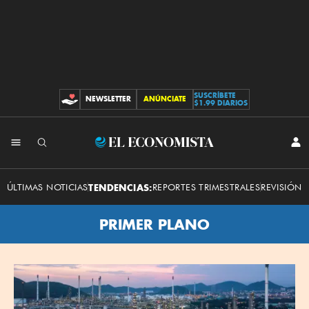
SUSCRÍBETE
NEWSLETTER
ANÚNCIATE
CONTRIBUCIONES
$1.99 DIARIOS
El
INI
SES
Economista
ÚLTIMAS NOTICIAS
TENDENCIAS:
REPORTES TRIMESTRALES
REVISIÓN 
PRIMER PLANO