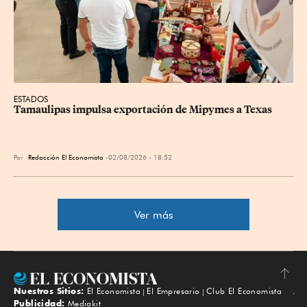
ESTADOS
Tamaulipas impulsa exportación de Mipymes a Texas
Por
Redacción El Economista
02/08/2026 - 18:52
Ver más
Nuestros Sitios:
El Economista
El Empresario
Club El Economista
Subir
Publicidad:
Mediakit