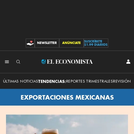
SUSCRÍBETE
NEWSLETTER
ANÚNCIATE
CONTRIBUCIONES
$1.99 DIARIOS
El
INI
SES
Economista
ÚLTIMAS NOTICIAS
TENDENCIAS:
REPORTES TRIMESTRALES
REVISIÓN 
EXPORTACIONES MEXICANAS