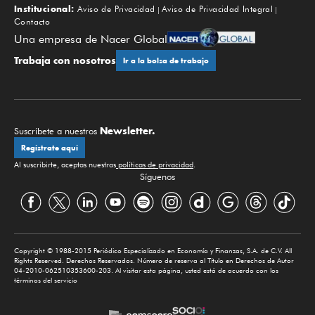
Institucional:
Aviso de Privacidad
Aviso de Privacidad Integral
Contacto
Una empresa de Nacer Global
Trabaja con nosotros
Ir a la bolsa de trabajo
Newsletter.
Suscríbete a nuestros
Regístrate aquí
Al suscribirte, aceptas nuestras
políticas de privacidad
.
Síguenos
Copyright © 1988-2015 Periódico Especializado en Economía y Finanzas, S.A. de C.V. All
Rights Reserved. Derechos Reservados. Número de reserva al Título en Derechos de Autor
04-2010-062510353600-203. Al visitar esta página, usted está de acuerdo con los
términos del servicio