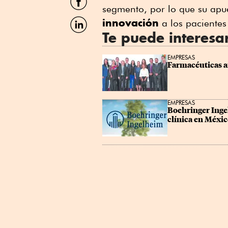
por
segmento, por lo que su apu
Facebook
Compartir
innovación
a los pacientes
por
Te puede interesa
Linkedin
EMPRESAS
Farmacéuticas a
EMPRESAS
Boehringer Inge
clínica en Méxi