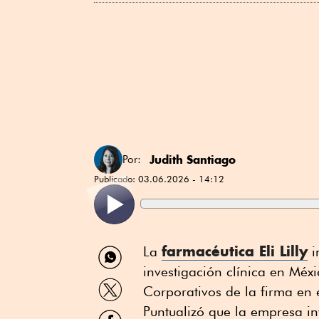
Judith Santiago
Por:
Publicado:
03.06.2026 - 14:12
Compartir
farmacéutica Eli Lilly
La
i
por
investigación clínica en Méx
WhatsApp
Compartir
Corporativos de la firma en 
por
Twitter
Puntualizó que la empresa in
Compartir