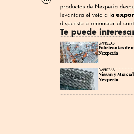
por
productos de Nexperia despu
Linkedin
expor
levantara el veto a la
dispuesta a renunciar al con
Te puede interesa
EMPRESAS
Fabricantes de a
Nexperia
EMPRESAS
Nissan y Mercede
Nexperia