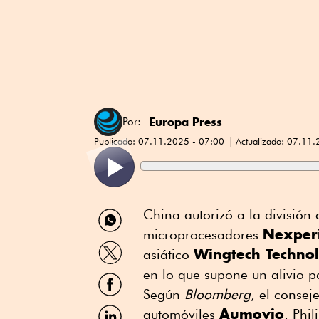
Europa Press
Por:
Publicado:
07.11.2025 - 07:00
Actualizado:
07.11.
Compartir
China autorizó a la división
por
Nexper
microprocesadores
WhatsApp
Compartir
Wingtech Techno
asiático
por
Twitter
en lo que supone un alivio pa
Compartir
por
Según
Bloomberg
, el consej
Facebook
Compartir
Aumovio
automóviles
, Phi