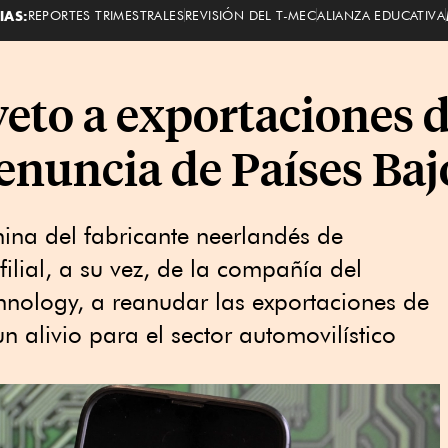
IAS:
REPORTES TRIMESTRALES
REVISIÓN DEL T-MEC
ALIANZA EDUCATIVA
veto a exportaciones d
enuncia de Países Baj
hina del fabricante neerlandés de
ilial, a su vez, de la compañía del
hnology, a reanudar las exportaciones de
 alivio para el sector automovilístico