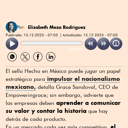
Elizabeth Meza Rodríguez
Por:
Publicado:
15.12.2025 - 07:05
Actualizado:
15.12.2025 - 07:05
ReadSpeaker
Compartir
Compartir
Compartir
Compartir
por
por
por
por
WhatsApp
Twitter
Facebook
Linkedin
El sello Hecho en México puede jugar un papel
impulsar el nacionalismo
estratégico para
mexicano
,
detalla Grace Sandoval, CEO de
Empoweringrace; sin embargo, advierte que
aprender a comunicar
las empresas deben
su valor y contar la historia
que hay
detrás de cada producto.
el
En un mercado cada vez más competitivo,