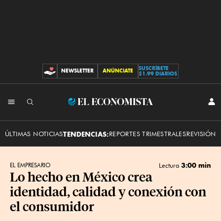
SUSCRÍBETE
NEWSLETTER
ANÚNCIATE
CONTRIBUCIONES
$1.99 DIARIOS
INI
El
SES
Economista
ÚLTIMAS NOTICIAS
TENDENCIAS:
REPORTES TRIMESTRALES
REVISIÓN 
3:00 min
EL EMPRESARIO
Lectura
Lo hecho en México crea
identidad, calidad y conexión con
el consumidor