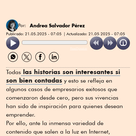
Andrea Salvador Pérez
Por:
Publicado:
21.05.2025 - 07:05
Actualizado:
21.05.2025 - 07:05
ReadSpeaker
Compartir
Compartir
Compartir
Compartir
por
por
por
por
WhatsApp
Twitter
Facebook
Linkedin
las historias son interesantes si
Todas
son bien contadas
y esto se refleja en
algunos casos de empresarios exitosos que
comenzaron desde cero, pero sus vivencias
han sido de inspiración para quienes desean
emprender.
Por ello, ante la inmensa variedad de
contenido que salen a la luz en Internet,