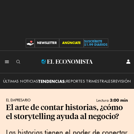
SUSCRÍBETE
NEWSLETTER
ANÚNCIATE
CONTRIBUCIONES
$1.99 DIARIOS
INI
El
SES
Economista
ÚLTIMAS NOTICIAS
TENDENCIAS:
REPORTES TRIMESTRALES
REVISIÓN 
3:00 min
EL EMPRESARIO
Lectura
El arte de contar historias, ¿cómo
el storytelling ayuda al negocio?
Las historias tienen el poder de conectar