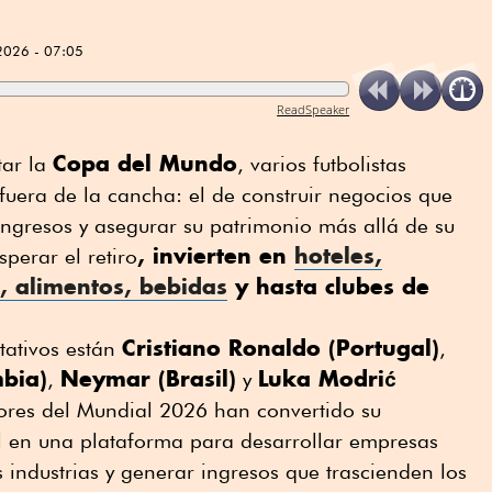
2026 - 07:05
ReadSpeaker
Copa del Mundo
tar la
, varios futbolistas
fuera de la cancha: el de construir negocios que
 ingresos y asegurar su patrimonio más allá de su
, invierten en
hoteles,
sperar el retiro
a, alimentos, bebidas
y hasta clubes de
Cristiano Ronaldo (Portugal)
tativos están
,
bia)
Neymar (Brasil)
Luka Modrić
,
y
dores del Mundial 2026 han convertido su
l en una plataforma para desarrollar empresas
 industrias y generar ingresos que trascienden los