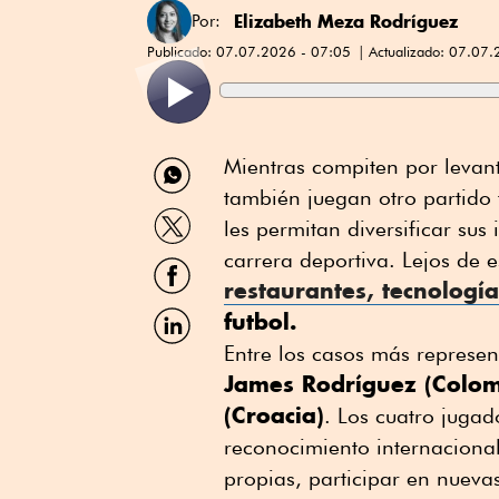
Elizabeth Meza Rodríguez
Por:
Publicado:
07.07.2026 - 07:05
Actualizado:
07.07.
Compartir
Mientras compiten por levan
por
también juegan otro partido 
WhatsApp
Compartir
les permitan diversificar sus
por
Twitter
carrera deportiva. Lejos de e
Compartir
por
restaurantes, tecnologí
Facebook
Compartir
futbol.
por
Entre los casos más represen
Linkedin
James Rodríguez (Colom
(Croacia)
. Los cuatro juga
reconocimiento internaciona
propias, participar en nuevas