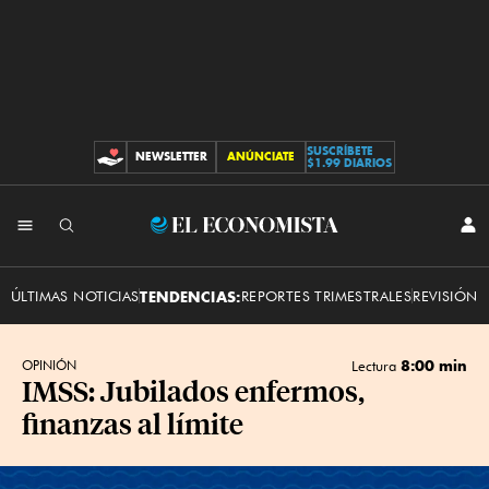
SUSCRÍBETE
NEWSLETTER
ANÚNCIATE
CONTRIBUCIONES
$1.99 DIARIOS
INI
El
SES
Economista
ÚLTIMAS NOTICIAS
TENDENCIAS:
REPORTES TRIMESTRALES
REVISIÓN 
8:00 min
OPINIÓN
Lectura
IMSS: Jubilados enfermos,
finanzas al límite