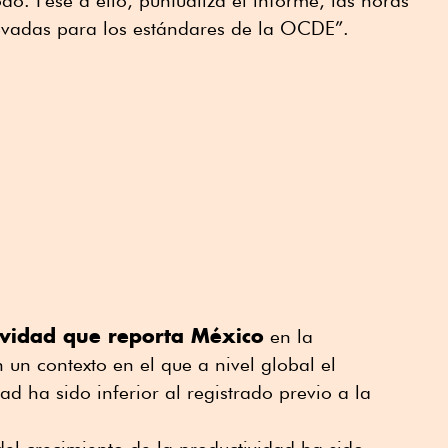
o. Pese a ello, puntualiza el informe, las horas
evadas para los estándares de la OCDE”.
ividad que reporta México
en la
un contexto en el que a nivel global el
d ha sido inferior al registrado previo a la