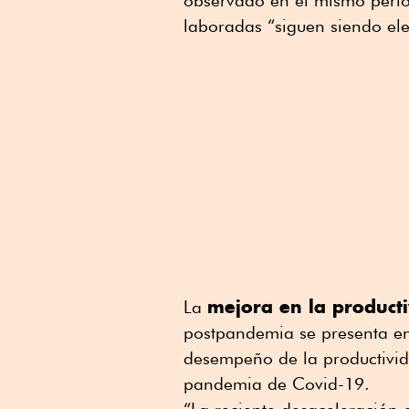
observado en el mismo period
laboradas “siguen siendo el
mejora en la product
La
postpandemia se presenta en 
desempeño de la productivida
pandemia de Covid-19.