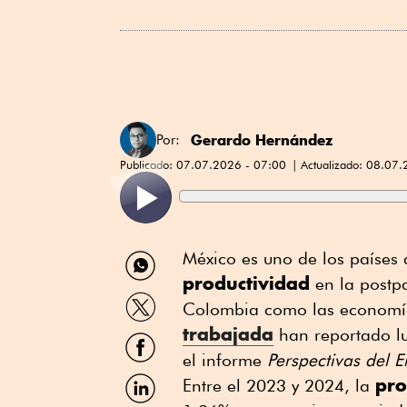
Gerardo Hernández
Por:
Publicado:
07.07.2026 - 07:00
Actualizado:
08.07.
Compartir
México es uno de los países
por
productividad
en la postp
WhatsApp
Compartir
Colombia como las economí
por
trabajada
Twitter
han reportado l
Compartir
por
el informe
Perspectivas del
Facebook
Compartir
pro
Entre el 2023 y 2024, la
por