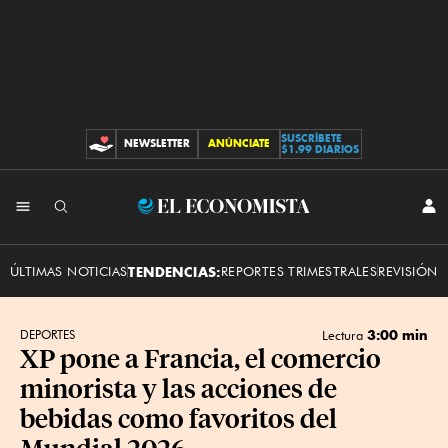
SUSCRÍBETE
NEWSLETTER
ANÚNCIATE
CONTRIBUCIONES
$1.99 DIARIOS
INI
El
SES
Economista
ÚLTIMAS NOTICIAS
TENDENCIAS:
REPORTES TRIMESTRALES
REVISIÓN 
3:00 min
DEPORTES
Lectura
XP pone a Francia, el comercio
minorista y las acciones de
bebidas como favoritos del
Mundial 2026