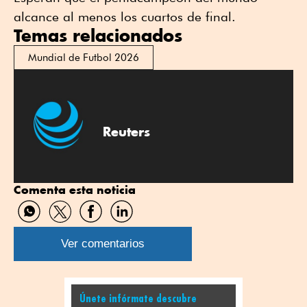
alcance al menos los cuartos de final.
Temas relacionados
Mundial de Futbol 2026
Reuters
Comenta esta noticia
Compartir
Compartir
Compartir
Compartir
por
por
por
por
WhatsApp
Twitter
Facebook
Linkedin
Ver comentarios
Únete infórmate descubre