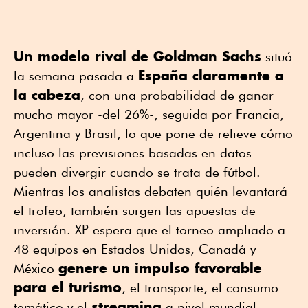
Un modelo rival de Goldman Sachs
situó
España claramente a
la semana pasada a
la cabeza
, con una probabilidad de ganar
mucho mayor -del 26%-, seguida por Francia,
Argentina y Brasil, lo que pone de relieve cómo
incluso las previsiones basadas en datos
pueden divergir cuando se trata de fútbol.
Mientras los analistas debaten quién levantará
el trofeo, también surgen las apuestas de
inversión. XP espera que el torneo ampliado a
48 equipos en Estados Unidos, Canadá y
genere un impulso favorable
México
para el turismo
, el transporte, el consumo
streaming
temático y el
a nivel mundial.