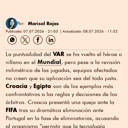
Marisol Rojas
Por:
Publicado:
07.07.2026 - 21:03
Actualizado:
08.07.2026 - 11:52
Compartir
Compartir
Compartir
Compartir
por
por
por
por
WhatsApp
Twitter
Facebook
Linkedin
VAR
La puntualidad del
se ha vuelto el héroe o
Mundial
villano en el
, pero pese a la revisión
milimétrica de las jugadas, equipos afectados
no creen que su aplicación sea del todo justa.
Croacia
Egipto
y
son de los ejemplos más
confrontativos a las reglas y decisiones de los
árbitros. Croacia presentó una queja ante la
FIFA
tras su dramática eliminación ante
Portugal en la fase de eliminatorias, acusando
al organismo “permitir que la tecnología