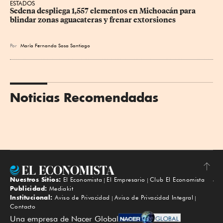
ESTADOS
Sedena despliega 1,557 elementos en Michoacán para 
blindar zonas aguacateras y frenar extorsiones
Por
María Fernanda Sosa Santiago
Noticias Recomendadas
Nuestros Sitios:
El Economista
El Empresario
Club El Economista
Subir
Publicidad:
Mediakit
Institucional:
Aviso de Privacidad
Aviso de Privacidad Integral
Contacto
Una empresa de Nacer Global