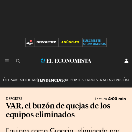
SUSCRÍBETE
NEWSLETTER
ANÚNCIATE
CONTRIBUCIONES
$1.99 DIARIOS
INI
El
SES
Economista
ÚLTIMAS NOTICIAS
TENDENCIAS:
REPORTES TRIMESTRALES
REVISIÓN 
4:00 min
DEPORTES
Lectura
VAR, el buzón de quejas de los
equipos eliminados
Equipos como Croacia, eliminado por