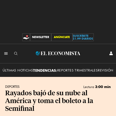
SUSCRÍBETE
NEWSLETTER
ANÚNCIATE
CONTRIBUCIONES
$1.99 DIARIOS
INI
El
SES
Economista
ÚLTIMAS NOTICIAS
TENDENCIAS:
REPORTES TRIMESTRALES
REVISIÓN 
3:00 min
DEPORTES
Lectura
Rayados bajó de su nube al
América y toma el boleto a la
Semifinal