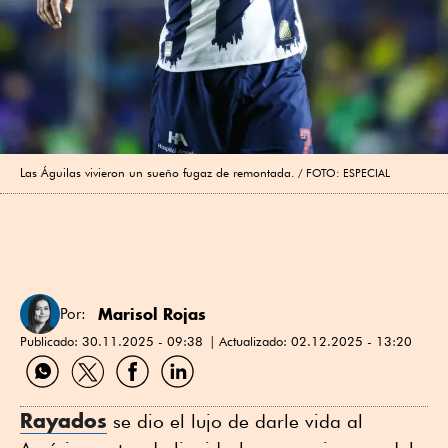
Las Águilas vivieron un sueño fugaz de remontada.
FOTO: ESPECIAL
Marisol Rojas
Por:
Publicado:
30.11.2025 - 09:38
Actualizado:
02.12.2025 - 13:20
Compartir
Compartir
Compartir
Compartir
por
por
por
por
WhatsApp
Twitter
Facebook
Linkedin
Rayados
se dio el lujo de darle vida al