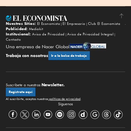
Nuestros Sitios:
El Economista
El Empresario
Club El Economista
Subir
Publicidad:
Mediakit
Institucional:
Aviso de Privacidad
Aviso de Privacidad Integral
Contacto
Una empresa de Nacer Global
Trabaja con nosotros
Ir a la bolsa de trabajo
Newsletter.
Suscríbete a nuestros
Regístrate aquí
Al suscribirte, aceptas nuestras
políticas de privacidad
.
Síguenos