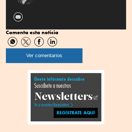
Comenta esta noticia
Compartir
Compartir
Compartir
Compartir
por
por
por
por
WhatsApp
Twitter
Facebook
Linkedin
Ver comentarios
Únete infórmate descubre
Suscríbete a nuestros
Newsletters
Ve a nuestros Newsletters
REGÍSTRATE AQUÍ