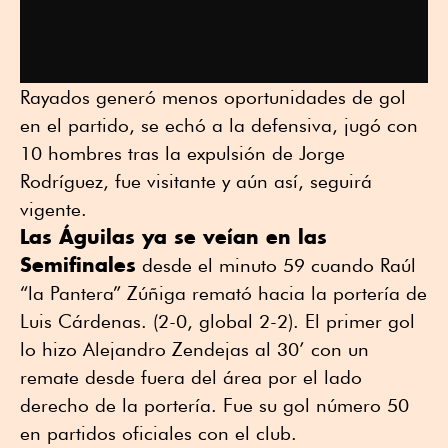
Rayados generó menos oportunidades de gol
en el partido, se echó a la defensiva, jugó con
10 hombres tras la expulsión de Jorge
Rodríguez, fue visitante y aún así, seguirá
vigente.
Las Águilas ya se veían en las
Semifinales
desde el minuto 59 cuando Raúl
“la Pantera” Zúñiga remató hacia la portería de
Luis Cárdenas. (2-0, global 2-2). El primer gol
lo hizo Alejandro Zendejas al 30’ con un
remate desde fuera del área por el lado
derecho de la portería. Fue su gol número 50
en partidos oficiales con el club.