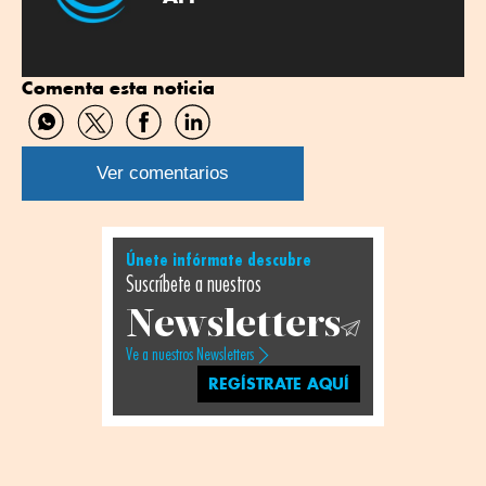
Comenta esta noticia
Compartir
Compartir
Compartir
Compartir
por
por
por
por
WhatsApp
Twitter
Facebook
Linkedin
Ver comentarios
Únete infórmate descubre
Suscríbete a nuestros
Newsletters
Ve a nuestros Newsletters
REGÍSTRATE AQUÍ