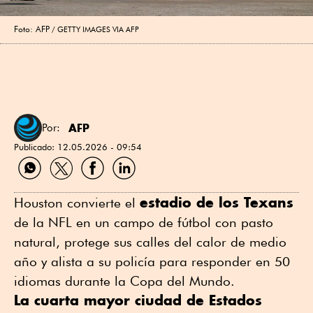
Foto: AFP
GETTY IMAGES VIA AFP
AFP
Por:
Publicado:
12.05.2026 - 09:54
Compartir
Compartir
Compartir
Compartir
por
por
por
por
WhatsApp
Twitter
Facebook
Linkedin
estadio de los Texans
Houston convierte el
de la NFL en un campo de fútbol con pasto
natural, protege sus calles del calor de medio
año y alista a su policía para responder en 50
idiomas durante la Copa del Mundo.
La cuarta mayor ciudad de Estados