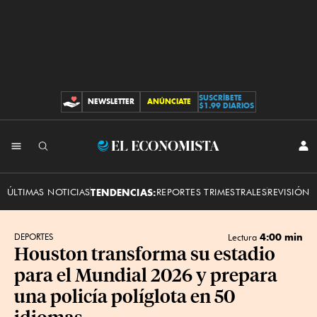
SUSCRÍBETE
NEWSLETTER
ANÚNCIATE
CONTRIBUCIONES
$1.99 DIARIOS
INI
El
SES
Economista
ÚLTIMAS NOTICIAS
TENDENCIAS:
REPORTES TRIMESTRALES
REVISIÓN 
4:00 min
DEPORTES
Lectura
Houston transforma su estadio
para el Mundial 2026 y prepara
una policía políglota en 50
idiomas