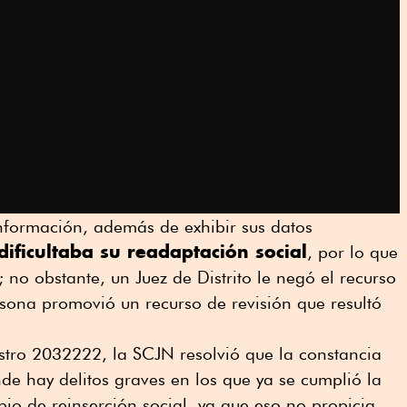
nformación, además de exhibir sus datos
dificultaba su readaptación social
, por lo que
no obstante, un Juez de Distrito le negó el recurso
sona promovió un recurso de revisión que resultó
istro 2032222, la SCJN resolvió que la constancia
e hay delitos graves en los que ya se cumplió la
pio de reinserción social, ya que eso no propicia