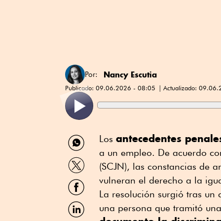
Nancy Escutia
Por:
Publicado:
09.06.2026 - 08:05
Actualizado:
09.06.
Compartir
antecedentes penale
Los
por
a un empleo. De acuerdo con
WhatsApp
Compartir
(SCJN), las constancias de 
por
Twitter
vulneran el derecho a la ig
Compartir
por
La resolución surgió tras un
Facebook
Compartir
una persona que tramitó una
por