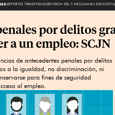
IAS:
REPORTES TRIMESTRALES
REVISIÓN DEL T-MEC
ALIANZA EDUCATIVA
enales por delitos gr
er a un empleo: SCJN
ncias de antecedentes penales por delitos
os a la igualdad, no discriminación, ni
onservarse para fines de seguridad
acceso al empleo.