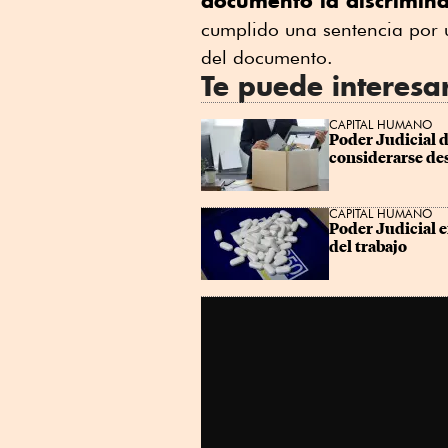
documento la discrimin
Linkedin
cumplido una sentencia por 
del documento.
Te puede interesa
CAPITAL HUMANO
Poder Judicial 
considerarse de
CAPITAL HUMANO
Poder Judicial e
del trabajo