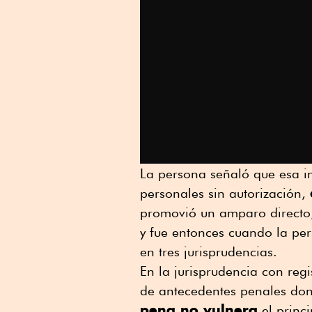
La persona señaló que esa i
personales sin autorización,
promovió un amparo directo; 
y fue entonces cuando la per
en tres jurisprudencias.
En la jurisprudencia con reg
de antecedentes penales dond
pena no vulnera
el princi