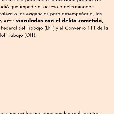
ñadió que impedir el acceso a determinados
aleza o las exigencias para desempeñarlo, las
vinculadas con el delito cometido
 y estar
,
 Federal del Trabajo (LFT) y el Convenio 111 de la
el Trabajo (OIT).
que aun así las personas pueden realizar otras