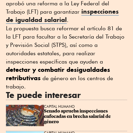
aprobó una reforma a la Ley Federal del
inspecciones
Trabajo (LFT) para garantizar
de igualdad salarial
.
La propuesta busca reformar el artículo 81 de
la LFT para facultar a la Secretaría del Trabajo
y Previsión Social (STPS), así como a
autoridades estatales, para realizar
inspecciones específicas que ayuden a
detectar y combatir desigualdades
retributivas
de género en los centros de
trabajo.
Te puede interesar
CAPITAL HUMANO
Senado aprueba inspecciones 
enfocadas en brecha salarial de 
género
CAPITAL HUMANO