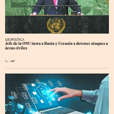
GEOPOLÍTICA
Jefe de la ONU insta a Rusia y Ucrania a detener ataques a 
áreas civiles
Por
AFP