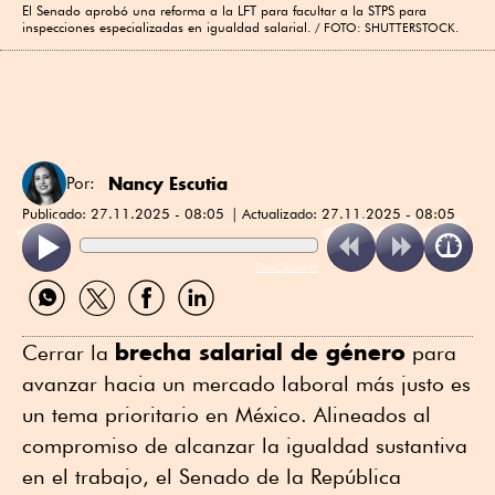
El Senado aprobó una reforma a la LFT para facultar a la STPS para
inspecciones especializadas en igualdad salarial.
FOTO: SHUTTERSTOCK.
Nancy Escutia
Por:
Publicado:
27.11.2025 - 08:05
Actualizado:
27.11.2025 - 08:05
ReadSpeaker
Compartir
Compartir
Compartir
Compartir
por
por
por
por
WhatsApp
Twitter
Facebook
Linkedin
brecha salarial de género
Cerrar la
para
avanzar hacia un mercado laboral más justo es
un tema prioritario en México. Alineados al
compromiso de alcanzar la igualdad sustantiva
en el trabajo, el Senado de la República