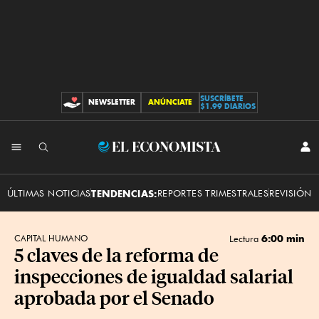
SUSCRÍBETE
NEWSLETTER
ANÚNCIATE
CONTRIBUCIONES
$1.99 DIARIOS
INI
El
SES
Economista
ÚLTIMAS NOTICIAS
TENDENCIAS:
REPORTES TRIMESTRALES
REVISIÓN 
6:00 min
CAPITAL HUMANO
Lectura
5 claves de la reforma de
inspecciones de igualdad salarial
aprobada por el Senado