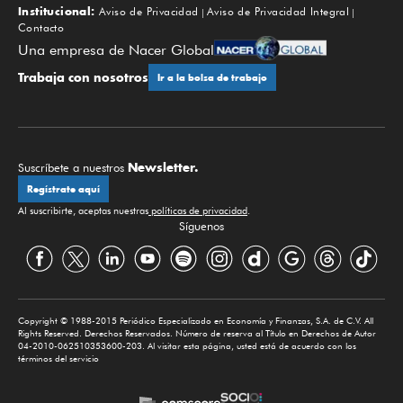
Institucional:
Aviso de Privacidad
Aviso de Privacidad Integral
Contacto
Una empresa de Nacer Global
Trabaja con nosotros
Ir a la bolsa de trabajo
Newsletter.
Suscríbete a nuestros
Regístrate aquí
Al suscribirte, aceptas nuestras
políticas de privacidad
.
Síguenos
Copyright © 1988-2015 Periódico Especializado en Economía y Finanzas, S.A. de C.V. All
Rights Reserved. Derechos Reservados. Número de reserva al Título en Derechos de Autor
04-2010-062510353600-203. Al visitar esta página, usted está de acuerdo con los
términos del servicio