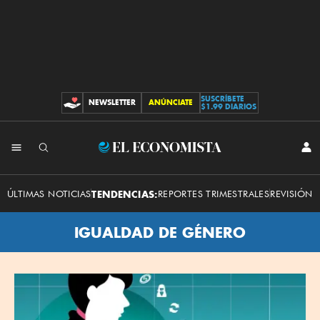
SUSCRÍBETE
NEWSLETTER
ANÚNCIATE
CONTRIBUCIONES
$1.99 DIARIOS
El
INI
SES
Economista
ÚLTIMAS NOTICIAS
TENDENCIAS:
REPORTES TRIMESTRALES
REVISIÓN 
IGUALDAD DE GÉNERO