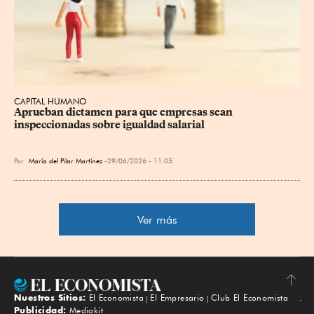
CAPITAL HUMANO
Aprueban dictamen para que empresas sean 
inspeccionadas sobre igualdad salarial
Por
María del Pilar Martínez
29/06/2026 - 11:05
Ver más
Nuestros Sitios:
El Economista
El Empresario
Club El Economista
Subir
Publicidad:
Mediakit