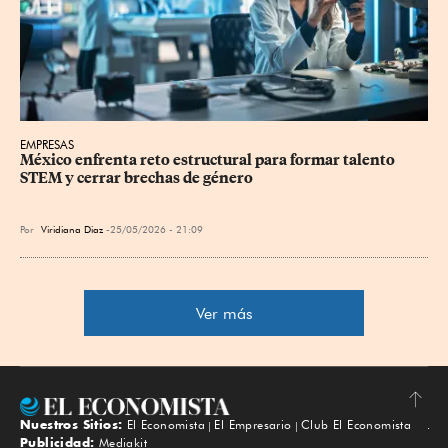
EMPRESAS
México enfrenta reto estructural para formar talento 
STEM y cerrar brechas de género
Por
Viridiana Diaz
25/05/2026 - 21:09
Ver más
Nuestros Sitios:
El Economista
El Empresario
Club El Economista
Subir
Publicidad:
Mediakit