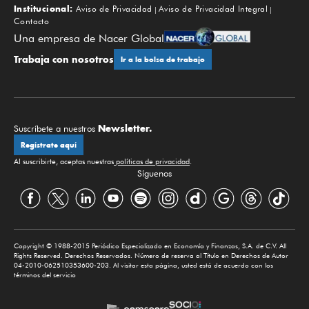
Institucional:
Aviso de Privacidad
Aviso de Privacidad Integral
Contacto
Una empresa de Nacer Global
Trabaja con nosotros
Ir a la bolsa de trabajo
Newsletter.
Suscríbete a nuestros
Regístrate aquí
Al suscribirte, aceptas nuestras
políticas de privacidad
.
Síguenos
Copyright © 1988-2015 Periódico Especializado en Economía y Finanzas, S.A. de C.V. All
Rights Reserved. Derechos Reservados. Número de reserva al Título en Derechos de Autor
04-2010-062510353600-203. Al visitar esta página, usted está de acuerdo con los
términos del servicio