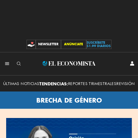
SUSCRÍBETE
NEWSLETTER
ANÚNCIATE
CONTRIBUCIONES
$1.99 DIARIOS
El
INI
SES
Economista
ÚLTIMAS NOTICIAS
TENDENCIAS:
REPORTES TRIMESTRALES
REVISIÓN 
BRECHA DE GÉNERO