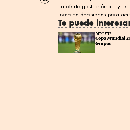
por
La oferta gastronómica y de 
Linkedin
toma de decisiones para acud
Te puede interesa
DEPORTES
Copa Mundial 202
Grupos