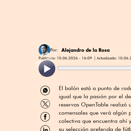
Alejandro de la Rosa
Por:
Publicado:
10.06.2026 - 16:09
Actualizado:
10.06.
Compartir
El balón está a punto de rod
por
igual que la pasión por el d
WhatsApp
Compartir
reservas OpenTable realizó 
por
Twitter
comensales que verá algún pa
Compartir
por
colectiva que encuentra ahí 
Facebook
Compartir
su selección preferida de fút