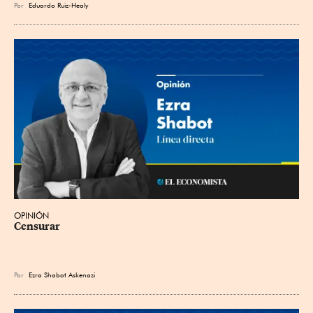
Por
Eduardo Ruiz-Healy
OPINIÓN
Censurar
Por
Ezra Shabot Askenazi