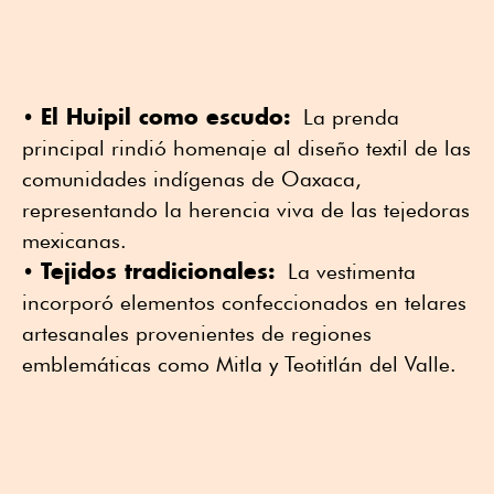
El Huipil como escudo:
•
La prenda
principal rindió homenaje al diseño textil de las
comunidades indígenas de Oaxaca,
representando la herencia viva de las tejedoras
mexicanas.
Tejidos tradicionales:
•
La vestimenta
incorporó elementos confeccionados en telares
artesanales provenientes de regiones
emblemáticas como Mitla y Teotitlán del Valle.