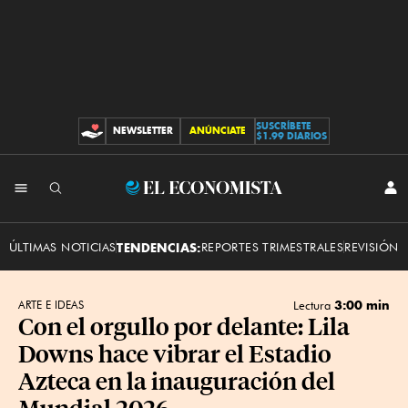
SUSCRÍBETE
NEWSLETTER
ANÚNCIATE
CONTRIBUCIONES
$1.99 DIARIOS
INI
El
SES
Economista
ÚLTIMAS NOTICIAS
TENDENCIAS:
REPORTES TRIMESTRALES
REVISIÓN 
3:00 min
ARTE E IDEAS
Lectura
Con el orgullo por delante: Lila
Downs hace vibrar el Estadio
Azteca en la inauguración del
Mundial 2026