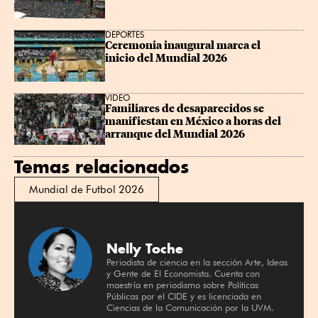
DEPORTES
Ceremonia inaugural marca el 
inicio del Mundial 2026
VIDEO
Familiares de desaparecidos se 
manifiestan en México a horas del 
arranque del Mundial 2026
Temas relacionados
Mundial de Futbol 2026
Nelly Toche
Periodista de ciencia en la sección Arte, Ideas
y Gente de El Economista. Cuenta con
maestría en periodismo sobre Políticas
Públicas por el CIDE y es licenciada en
Ciencias de la Comunicación por la UVM.