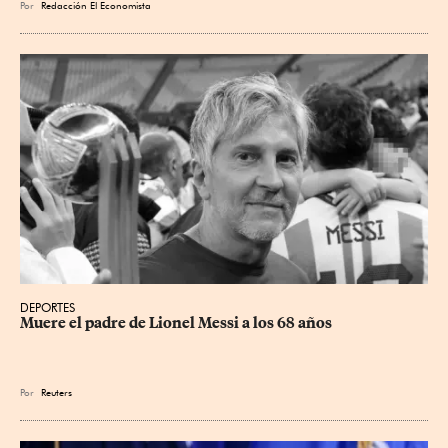
Por
Redacción El Economista
DEPORTES
Muere el padre de Lionel Messi a los 68 años
Por
Reuters