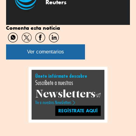
Reuters
Comenta esta noticia
Compartir
Compartir
Compartir
Compartir
por
por
por
por
WhatsApp
Twitter
Facebook
Linkedin
Ver comentarios
Únete infórmate descubre
Suscríbete a nuestros
Newsletters
Ve a nuestros Newsletters
REGÍSTRATE AQUÍ