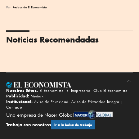
Por
Redacción El Economista
Noticias Recomendadas
Nuestros Sitios:
El Economista
El Empresario
Club El Economista
Subir
Publicidad:
Mediakit
Institucional:
Aviso de Privacidad
Aviso de Privacidad Integral
Contacto
Una empresa de Nacer Global
Trabaja con nosotros
Ir a la bolsa de trabajo