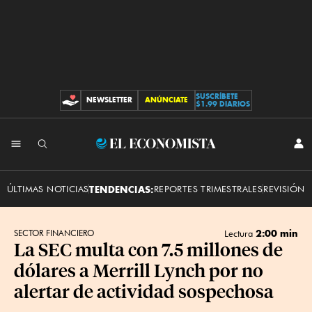
SUSCRÍBETE
NEWSLETTER
ANÚNCIATE
CONTRIBUCIONES
$1.99 DIARIOS
INI
El
SES
Economista
ÚLTIMAS NOTICIAS
TENDENCIAS:
REPORTES TRIMESTRALES
REVISIÓN 
2:00 min
SECTOR FINANCIERO
Lectura
La SEC multa con 7.5 millones de
dólares a Merrill Lynch por no
alertar de actividad sospechosa