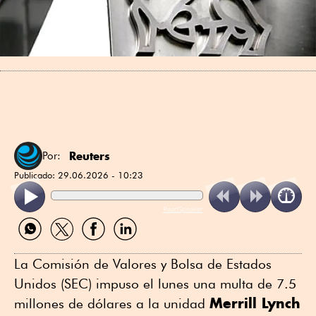
Reuters
Por:
Publicado:
29.06.2026 - 10:23
ReadSpeaker
Compartir
Compartir
Compartir
Compartir
por
por
por
por
WhatsApp
Twitter
Facebook
Linkedin
La Comisión de Valores y Bolsa de Estados
Unidos (SEC) ⁠impuso el lunes una multa de 7.5
Merrill Lynch
millones de dólares a la unidad