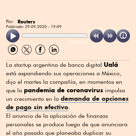
Reuters
Por:
Publicado:
29.09.2020 - 19:09
ReadSpeaker
Compartir
Compartir
Compartir
Compartir
por
por
por
por
WhatsApp
Twitter
Facebook
Linkedin
Ualá
La startup argentina de banca digital
está expandiendo sus operaciones a México,
dijo el martes la compañía, en momentos en
pandemia de coronavirus
que la
impulsa
demanda de opciones
un crecimiento en la
de
pago sin efectivo
.
El anuncio de la aplicación de finanzas
personales se produce luego de que anunciara
el año pasado que planeaba duplicar su