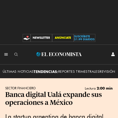
SUSCRÍBETE
NEWSLETTER
ANÚNCIATE
CONTRIBUCIONES
$1.99 DIARIOS
INI
El
SES
Economista
ÚLTIMAS NOTICIAS
TENDENCIAS:
REPORTES TRIMESTRALES
REVISIÓN 
2:00 min
SECTOR FINANCIERO
Lectura
Banca digital Ualá expande sus
operaciones a México
La startup argentina de banca digital