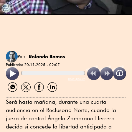
Rolando Ramos
Por:
Publicado:
20.11.2025 - 02:07
ReadSpeaker
Compartir
Compartir
Compartir
Compartir
por
por
por
por
WhatsApp
Twitter
Facebook
Linkedin
Será hasta mañana, durante una cuarta
audiencia en el Reclusorio Norte, cuando la
jueza de control Ángela Zamorano Herrera
decida si concede la libertad anticipada a