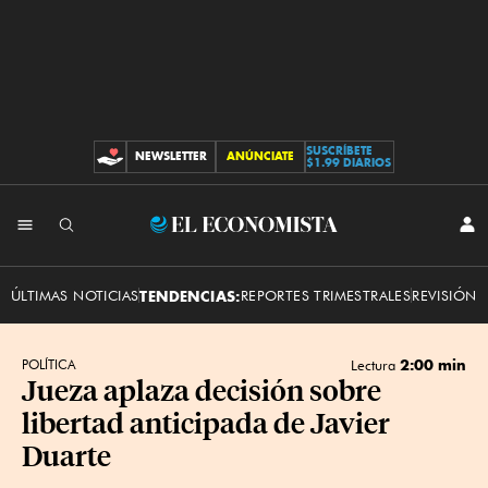
SUSCRÍBETE
NEWSLETTER
ANÚNCIATE
CONTRIBUCIONES
$1.99 DIARIOS
INI
El
SES
Economista
ÚLTIMAS NOTICIAS
TENDENCIAS:
REPORTES TRIMESTRALES
REVISIÓN 
2:00 min
POLÍTICA
Lectura
Jueza aplaza decisión sobre
libertad anticipada de Javier
Duarte