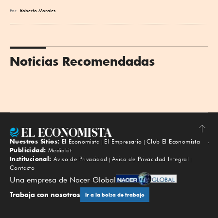
Por
Roberto Morales
Noticias Recomendadas
Nuestros Sitios:
El Economista
El Empresario
Club El Economista
Subir
Publicidad:
Mediakit
Institucional:
Aviso de Privacidad
Aviso de Privacidad Integral
Contacto
Una empresa de Nacer Global
Trabaja con nosotros
Ir a la bolsa de trabajo