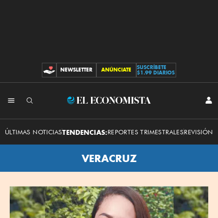
SUSCRÍBETE
NEWSLETTER
ANÚNCIATE
CONTRIBUCIONES
$1.99 DIARIOS
El
INI
SES
Economista
ÚLTIMAS NOTICIAS
TENDENCIAS:
REPORTES TRIMESTRALES
REVISIÓN 
VERACRUZ