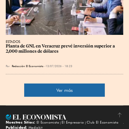
ESTADOS
Planta de GNL en Veracruz prevé inversión superior a 
2,000 millones de dólares
Por
Redacción El Economista
13/07/2026 - 18:23
Ver más
Nuestros Sitios:
El Economista
El Empresario
Club El Economista
Subir
Publicidad:
Mediakit