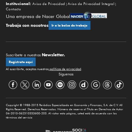
Institucional:
Aviso de Privacidad
Aviso de Privacidad Integral
Contacto
Una empresa de Nacer Global
Trabaja con nosotros
Ir a la bolsa de trabajo
Newsletter.
Suscríbete a nuestros
Regístrate aquí
Al suscribirte, aceptas nuestras
políticas de privacidad
.
Síguenos
Copyright © 1988-2015 Periódico Especializado en Economía y Finanzas, S.A. de C.V. All
Rights Reserved. Derechos Reservados. Número de reserva al Título en Derechos de Autor
04-2010-062510353600-203. Al visitar esta página, usted está de acuerdo con los
términos del servicio