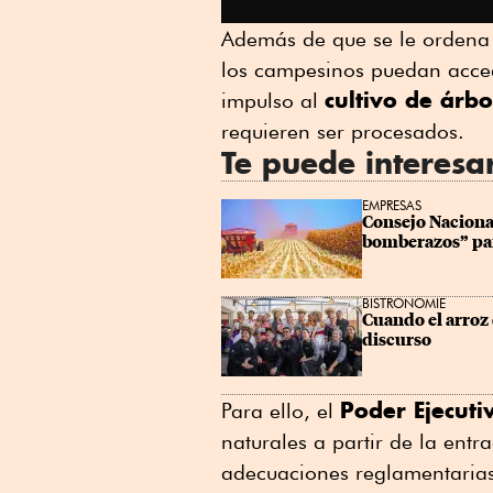
Además de que se le ordena
los campesinos puedan accede
cultivo de árbo
impulso al
requieren ser procesados.
Te puede interesa
EMPRESAS
Consejo Nacional
bomberazos” pa
BISTRONOMIE
Cuando el arroz 
discurso
Poder Ejecuti
Para ello, el
naturales a partir de la entr
adecuaciones reglamentarias 