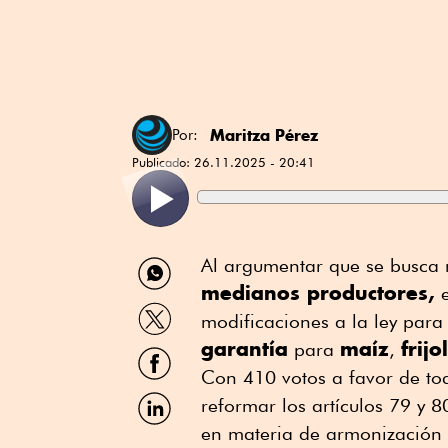
Maritza Pérez
Por:
Publicado:
26.11.2025 - 20:41
Compartir
Al argumentar que se busca 
por
medianos productores,
e
WhatsApp
Compartir
modificaciones a la ley par
por
garantía
maíz
frijol
Twitter
para
,
Compartir
por
Con 410 votos a favor de to
Facebook
Compartir
reformar los artículos 79 y 
por
en materia de armonización 
Linkedin