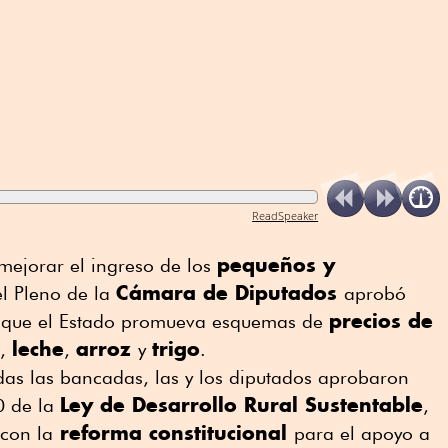
ReadSpeaker
pequeños y
mejorar el ingreso de los
Cámara de Diputados
l Pleno de la
aprobó
precios de
a que el Estado promueva esquemas de
leche
arroz
trigo
,
,
y
.
das las bancadas, las y los diputados aprobaron
Ley de Desarrollo Rural Sustentable
80 de la
,
reforma constitucional
con la
para el apoyo a