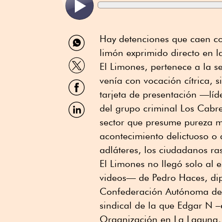
Compartir
Hay detenciones que caen c
por
limón exprimido directo en l
WhatsApp
Compartir
El Limones, pertenece a la 
por
Twitter
venía con vocación cítrica, s
Compartir
por
tarjeta de presentación —líde
Facebook
Compartir
del grupo criminal Los Cab
por
sector que presume pureza m
Linkedin
acontecimiento delictuoso o 
adláteres, los ciudadanos r
El Limones no llegó solo al
videos— de Pedro Haces, dip
Confederación Autónoma de 
sindical de la que Edgar N 
Organización en La Laguna, 