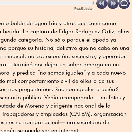
ReadSpeaker
omo balde de agua fría y otras que caen como
a herida. La captura de Edgar Rodríguez Ortiz, alias
segunda categoría. No sólo porque el apodo ya
ino porque su historial delictivo que no cabe en una
r sindical, narco, extorsión, secuestro, y operador
rera— terminó por dejar un sabor amargo en un
oral y predica “no somos iguales” y a cada nuevo
de mal comportamiento civil de ellos o de sus
asos nos preguntamos: ¿no son iguales a quién?.
 escenario público. Venía acompañado —en fotos y
utado de Morena y dirigente nacional de la
Trabajadores y Empleados (CATEM), organización
–ese es su nombre actual— era secretario de
según se puede ver en internet