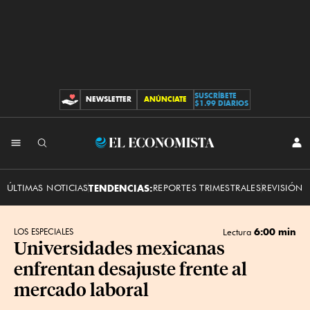
SUSCRÍBETE
NEWSLETTER
ANÚNCIATE
CONTRIBUCIONES
$1.99 DIARIOS
INI
El
SES
Economista
ÚLTIMAS NOTICIAS
TENDENCIAS:
REPORTES TRIMESTRALES
REVISIÓN 
6:00 min
LOS ESPECIALES
Lectura
Universidades mexicanas
enfrentan desajuste frente al
mercado laboral