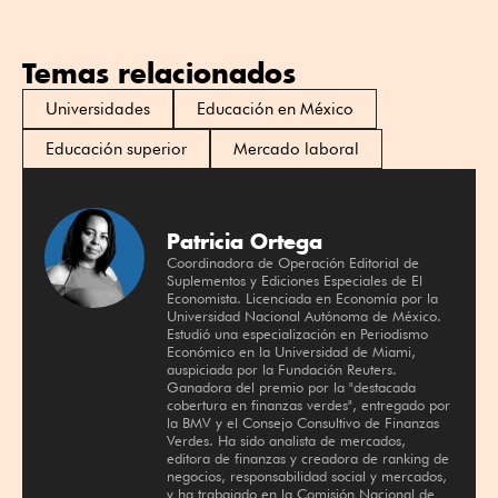
Temas relacionados
Universidades
Educación en México
Educación superior
Mercado laboral
Patricia Ortega
Coordinadora de Operación Editorial de
Suplementos y Ediciones Especiales de El
Economista. Licenciada en Economía por la
Universidad Nacional Autónoma de México.
Estudió una especialización en Periodismo
Económico en la Universidad de Miami,
auspiciada por la Fundación Reuters.
Ganadora del premio por la "destacada
cobertura en finanzas verdes", entregado por
la BMV y el Consejo Consultivo de Finanzas
Verdes. Ha sido analista de mercados,
editora de finanzas y creadora de ranking de
negocios, responsabilidad social y mercados,
y ha trabajado en la Comisión Nacional de