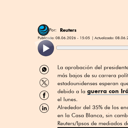
Reuters
Por:
Publicado:
08.06.2026 - 15:05
Actualizado:
08.06.
Compartir
⁠La aprobación del presiden
por
⁠más bajos de su carrera polí
WhatsApp
Compartir
estadounidenses esperan qu
por
guerra con ⁠Ir
Twitter
debido a la
Compartir
por
el lunes.
Facebook
Compartir
Alrededor del 35% de los en
por
en la Casa Blanca, sin cambi
Linkedin
Reuters/Ipsos de mediados 