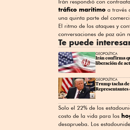
Irán respondió con ⁠contraat
tráfico marítimo
a través 
una ⁠quinta parte del comerci
El ritmo de los ataques y co
conversaciones de paz aún 
Te puede interesa
GEOPOLÍTICA
Irán confirma q
liberación de ac
GEOPOLÍTICA
Trump tacha de "
Representantes c
Solo el 22% de los estadoun
ho
costo de la vida para los
desaprueba. Los estadounide