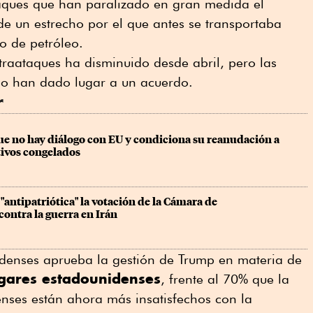
aques que han paralizado en gran medida ⁠el
de un estrecho por el que antes se transportaba
o de petróleo.
ntraataques ha disminuido desde abril, pero las
no han dado lugar a un acuerdo.
r
ue no hay diálogo con EU y condiciona su reanudación a 
tivos congelados
antipatriótica" la votación de la Cámara de 
ontra la guerra en Irán
idenses aprueba la gestión de Trump en materia de
gares estadounidenses
, frente al 70% que la
nses están ahora más insatisfechos con la