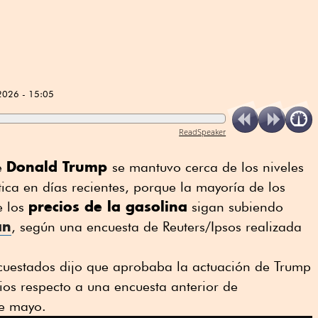
2026 - 15:05
ReadSpeaker
Donald Trump
te
se mantuvo cerca de los niveles
tica en días recientes, porque la mayoría de los
precios de la gasolina
e los
sigan subiendo
án
, según una encuesta de Reuters/Ipsos ⁠realizada
cuestados dijo que aprobaba la actuación de Trump
os respecto a una encuesta anterior de
de mayo.