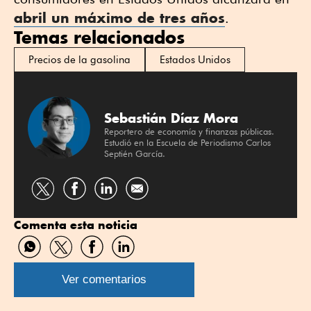
abril un máximo de tres años
.
Temas relacionados
Precios de la gasolina
Estados Unidos
Sebastián Díaz Mora
Reportero de economía y finanzas públicas.
Estudió en la Escuela de Periodismo Carlos
Septién García.
Compartir
Compartir
Compartir
por
por
por
Comenta esta noticia
Twitter
Facebook
Linkedin
Compartir
Compartir
Compartir
Compartir
por
por
por
por
WhatsApp
Twitter
Facebook
Linkedin
Ver comentarios