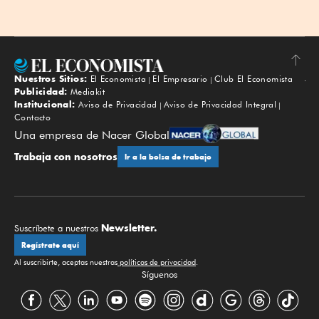
Nuestros Sitios:
El Economista
El Empresario
Club El Economista
Subir
Publicidad:
Mediakit
Institucional:
Aviso de Privacidad
Aviso de Privacidad Integral
Contacto
Una empresa de Nacer Global
Trabaja con nosotros
Ir a la bolsa de trabajo
Newsletter.
Suscríbete a nuestros
Regístrate aquí
Al suscribirte, aceptas nuestras
políticas de privacidad
.
Síguenos