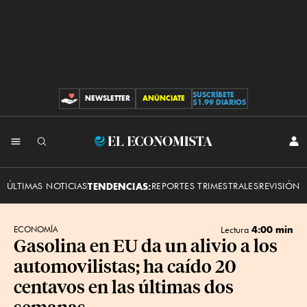
SUSCRÍBETE
NEWSLETTER
ANÚNCIATE
CONTRIBUCIONES
$1.99 DIARIOS
INI
El
SES
Economista
ÚLTIMAS NOTICIAS
TENDENCIAS:
REPORTES TRIMESTRALES
REVISIÓN 
4:00 min
ECONOMÍA
Lectura
Gasolina en EU da un alivio a los
automovilistas; ha caído 20
centavos en las últimas dos
semanas