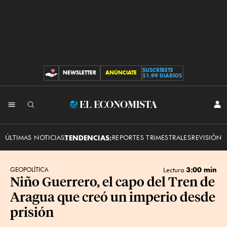
SUSCRÍBETE
NEWSLETTER
ANÚNCIATE
CONTRIBUCIONES
$1.99 DIARIOS
INI
El
SES
Economista
ÚLTIMAS NOTICIAS
TENDENCIAS:
REPORTES TRIMESTRALES
REVISIÓN 
3:00 min
GEOPOLÍTICA
Lectura
Niño Guerrero, el capo del Tren de
Aragua que creó un imperio desde
prisión