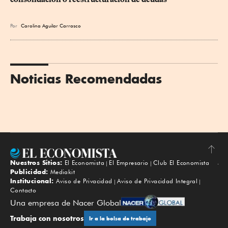
Por
Carolina Aguilar Carrasco
Noticias Recomendadas
Nuestros Sitios:
El Economista
El Empresario
Club El Economista
Subir
Publicidad:
Mediakit
Institucional:
Aviso de Privacidad
Aviso de Privacidad Integral
Contacto
Una empresa de Nacer Global
Trabaja con nosotros
Ir a la bolsa de trabajo