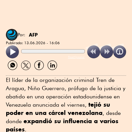
AFP
Por:
Publicado:
13.06.2026 - 16:06
ReadSpeaker
Compartir
Compartir
Compartir
Compartir
por
por
por
por
WhatsApp
Twitter
Facebook
Linkedin
El líder de la organización criminal Tren de
Aragua, Niño Guerrero, prófugo de la justicia y
abatido en una operación estadounidense en
tejió su
Venezuela anunciada el viernes,
poder en una cárcel venezolana
, desde
expandió su influencia a varios
donde
países
.