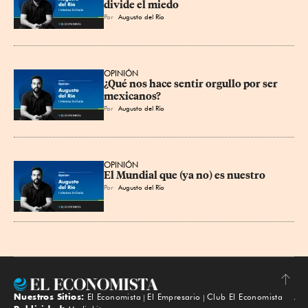
divide el miedo
Por
Augusto del Río
OPINIÓN
¿Qué nos hace sentir orgullo por ser 
mexicanos?
Por
Augusto del Río
OPINIÓN
El Mundial que (ya no) es nuestro
Por
Augusto del Río
Nuestros Sitios:
El Economista
El Empresario
Club El Economista
Subir