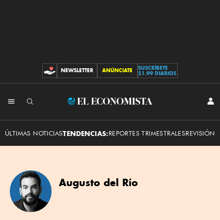
SUSCRÍBETE
NEWSLETTER
ANÚNCIATE
CONTRIBUCIONES
$1.99 DIARIOS
El
INI
SES
Economista
ÚLTIMAS NOTICIAS
TENDENCIAS:
REPORTES TRIMESTRALES
REVISIÓN 
Augusto del Río