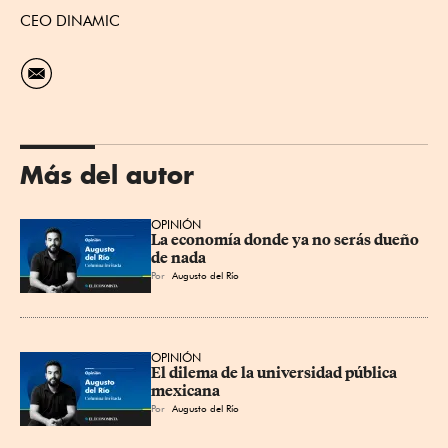
CEO DINAMIC
Más del autor
OPINIÓN
La economía donde ya no serás dueño 
de nada
Por
Augusto del Río
OPINIÓN
El dilema de la universidad pública 
mexicana
Por
Augusto del Río