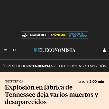
SUSCRÍBETE
NEWSLETTER
ANÚNCIATE
CONTRIBUCIONES
$1.99 DIARIOS
INI
El
SES
Economista
ÚLTIMAS NOTICIAS
TENDENCIAS:
REPORTES TRIMESTRALES
REVISIÓN 
2:00 min
GEOPOLÍTICA
Lectura
Explosión en fábrica de
Tennessee deja varios muertos y
desaparecidos