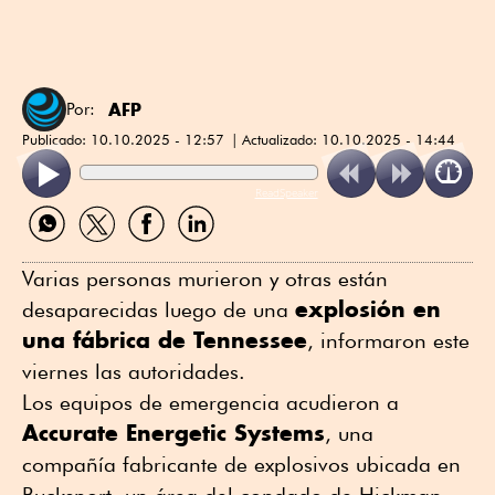
AFP
Por:
Publicado:
10.10.2025 - 12:57
Actualizado:
10.10.2025 - 14:44
ReadSpeaker
Compartir
Compartir
Compartir
Compartir
por
por
por
por
WhatsApp
Twitter
Facebook
Linkedin
Varias personas murieron y otras están
explosión en
desaparecidas luego de una
una fábrica de Tennessee
, informaron este
viernes las autoridades.
Los equipos de emergencia acudieron a
Accurate Energetic Systems
, una
compañía fabricante de explosivos ubicada en