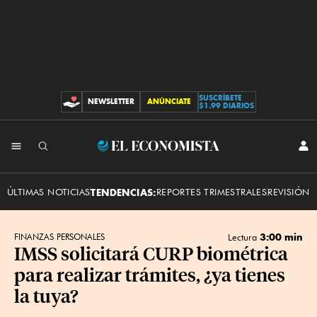
SUSCRÍBETE
NEWSLETTER
ANÚNCIATE
CONTRIBUCIONES
$1.99 DIARIOS
INI
El
SES
Economista
ÚLTIMAS NOTICIAS
TENDENCIAS:
REPORTES TRIMESTRALES
REVISIÓN 
3:00 min
FINANZAS PERSONALES
Lectura
IMSS solicitará CURP biométrica
para realizar trámites, ¿ya tienes
la tuya?