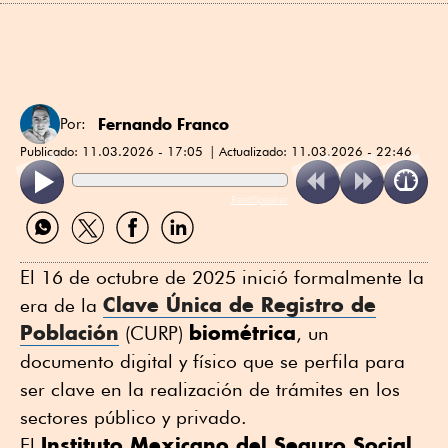
Fernando Franco
Por:
Publicado:
11.03.2026 - 17:05
Actualizado:
11.03.2026 - 22:46
ReadSpeaker
Compartir
Compartir
Compartir
Compartir
por
por
por
por
WhatsApp
Twitter
Facebook
Linkedin
El 16 de octubre de 2025 inició formalmente la
Clave Única de Registro de
era de la
Población
biométrica
(CURP)
, un
documento digital y físico que se perfila para
ser clave en la realización de trámites en los
sectores público y privado.
Instituto Mexicano del Seguro Social
El