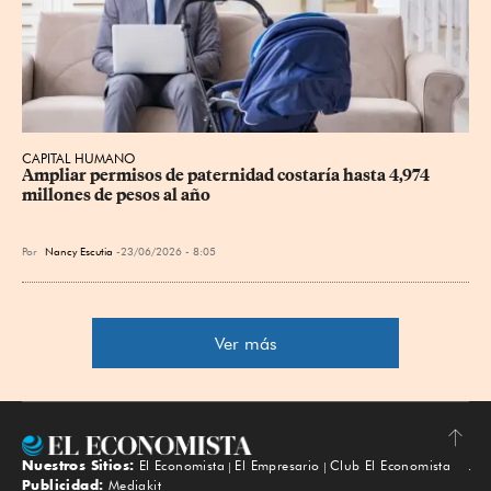
CAPITAL HUMANO
Ampliar permisos de paternidad costaría hasta 4,974 
millones de pesos al año
Por
Nancy Escutia
23/06/2026 - 8:05
Ver más
Nuestros Sitios:
El Economista
El Empresario
Club El Economista
Subir
Publicidad:
Mediakit