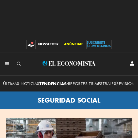
SUSCRÍBETE
NEWSLETTER
ANÚNCIATE
CONTRIBUCIONES
$1.99 DIARIOS
El
INI
SES
Economista
ÚLTIMAS NOTICIAS
TENDENCIAS:
REPORTES TRIMESTRALES
REVISIÓN 
SEGURIDAD SOCIAL