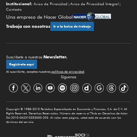
Institucional:
Aviso de Privacidad
Aviso de Privacidad Integral
Contacto
Una empresa de Nacer Global
Trabaja con nosotros
Ir a la bolsa de trabajo
Newsletter.
Suscríbete a nuestros
Regístrate aquí
Al suscribirte, aceptas nuestras
políticas de privacidad
.
Síguenos
Copyright © 1988-2015 Periódico Especializado en Economía y Finanzas, S.A. de C.V. All
Rights Reserved. Derechos Reservados. Número de reserva al Título en Derechos de Autor
04-2010-062510353600-203. Al visitar esta página, usted está de acuerdo con los
términos del servicio