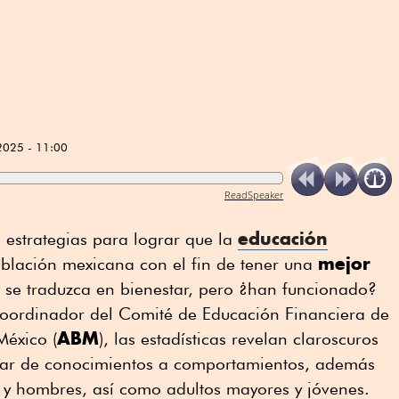
2025 - 11:00
ReadSpeaker
educación
 estrategias para lograr que la
mejor
blación mexicana con el fin de tener una
 se traduzca en bienestar, pero ¿han funcionado?
coordinador del Comité de Educación Financiera de
ABM
México (
), las estadísticas revelan claroscuros
sar de conocimientos a comportamientos, además
s y hombres, así como adultos mayores y jóvenes.