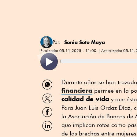
Sonia Soto Maya
Por:
Publicado:
05.11.2025 - 11:00
Actualizado:
05.11.
Compartir
Durante años se han trazado
por
financiera
permee en la po
WhatsApp
Compartir
calidad de vida
y que ésta
por
Twitter
Para Juan Luis Ordaz Díaz, 
Compartir
por
la Asociación de Bancos de 
Facebook
Compartir
que implican retos como pa
por
de las brechas entre mujere
Linkedin