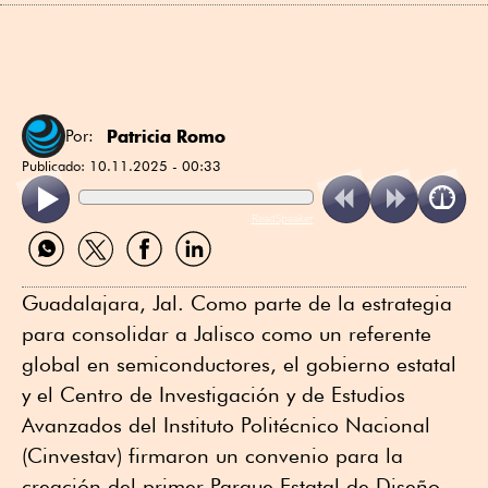
Patricia Romo
Por:
Publicado:
10.11.2025 - 00:33
ReadSpeaker
Compartir
Compartir
Compartir
Compartir
por
por
por
por
WhatsApp
Twitter
Facebook
Linkedin
Guadalajara, Jal. Como parte de la estrategia
para consolidar a Jalisco como un referente
global en semiconductores, el gobierno estatal
y el Centro de Investigación y de Estudios
Avanzados del Instituto Politécnico Nacional
(Cinvestav) firmaron un convenio para la
creación del primer Parque Estatal de Diseño