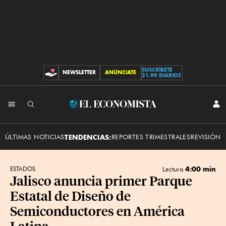
SUSCRÍBETE
NEWSLETTER
ANÚNCIATE
CONTRIBUCIONES
$1.99 DIARIOS
INI
El
SES
Economista
ÚLTIMAS NOTICIAS
TENDENCIAS:
REPORTES TRIMESTRALES
REVISIÓN 
4:00 min
ESTADOS
Lectura
Jalisco anuncia primer Parque
Estatal de Diseño de
Semiconductores en América
Latina