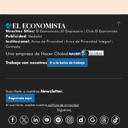
Nuestros Sitios:
El Economista
El Empresario
Club El Economista
Subir
Publicidad:
Mediakit
Institucional:
Aviso de Privacidad
Aviso de Privacidad Integral
Contacto
Una empresa de Nacer Global
Trabaja con nosotros
Ir a la bolsa de trabajo
Newsletter.
Suscríbete a nuestros
Regístrate aquí
Al suscribirte, aceptas nuestras
políticas de privacidad
.
Síguenos