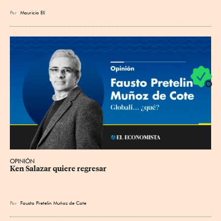
Por
Mauricio Elí
OPINIÓN
Ken Salazar quiere regresar
Por
Fausto Pretelin Muñoz de Cote