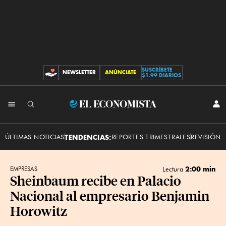
SUSCRÍBETE
NEWSLETTER
ANÚNCIATE
CONTRIBUCIONES
$1.99 DIARIOS
INI
El
SES
Economista
ÚLTIMAS NOTICIAS
TENDENCIAS:
REPORTES TRIMESTRALES
REVISIÓN 
2:00 min
EMPRESAS
Lectura
Sheinbaum recibe en Palacio
Nacional al empresario Benjamin
Horowitz