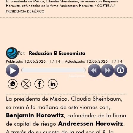
La presidenta de México, Claudia Sheinbaum, se reunió con Benjamin
Horowitz, cofundador de la firma Andreessen Horowitz.
CORTESÍA /
PRESIDENCIA DE MÉXICO
Redacción El Economista
Por:
Publicado:
12.06.2026 - 17:14
Actualizado:
12.06.2026 - 17:14
ReadSpeaker
Compartir
Compartir
Compartir
Compartir
por
por
por
por
WhatsApp
Twitter
Facebook
Linkedin
La presidenta de México, Claudia Sheinbaum,
se reunió la mañana de este viernes con,
Benjamin Horowitz
, cofundador de la firma
Andreessen Horowitz
de capital de riesgo
.
A través de su cuenta de la red social X, la