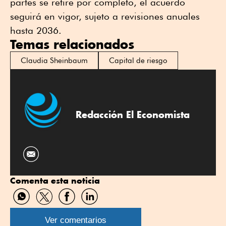
partes se retire por completo, el acuerdo
seguirá en vigor, sujeto a revisiones anuales
hasta 2036.
Temas relacionados
Claudia Sheinbaum
Capital de riesgo
Redacción El Economista
Comenta esta noticia
Compartir
Compartir
Compartir
Compartir
por
por
por
por
WhatsApp
Twitter
Facebook
Linkedin
Ver comentarios