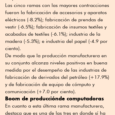
Las cinco ramas con las mayores contracciones
fueron la fabricación de accesorios y aparatos
eléctricos (-8.2%); fabricación de prendas de
vestir (-6.5%); fabricación de insumos textiles y
acabados de textiles (-6.1%); industria de la
madera (-5.3%); e industria del papel (-4.9 por
ciento).
De modo que la producción manufacturera en
su conjunto alcanza niveles positivos en buena
medida por el desempeño de las industrias de
fabricación de derivados del petróleo (+17.9%)
y de fabricación de equipo de cómputo y
comunicación (+7.0 por ciento).
Boom de producciónde computadoras
En cuanto a esta última rama manufacturera,
destaca que es una de las tres en donde sí ha