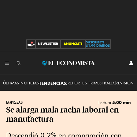
SUSCRÍBETE
NEWSLETTER
ANÚNCIATE
CONTRIBUCIONES
$1.99 DIARIOS
INI
El
SES
Economista
ÚLTIMAS NOTICIAS
TENDENCIAS:
REPORTES TRIMESTRALES
REVISIÓN 
5:00 min
EMPRESAS
Lectura
Se alarga mala racha laboral en
manufactura
Descendió 0.2% en comparación con