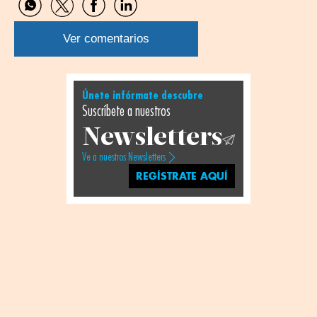
Compartir
Compartir
Compartir
Compartir
por
por
por
por
WhatsApp
Twitter
Facebook
Linkedin
Ver comentarios
Únete infórmate descubre
Suscríbete a nuestros
Newsletters
Ve a nuestros Newsletters
REGÍSTRATE AQUÍ