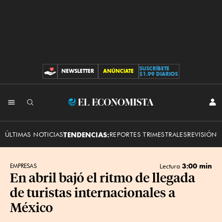
SUSCRÍBETE
NEWSLETTER
ANÚNCIATE
CONTRIBUCIONES
$1.99 DIARIOS
INI
El
SES
Economista
ÚLTIMAS NOTICIAS
TENDENCIAS:
REPORTES TRIMESTRALES
REVISIÓN 
3:00 min
EMPRESAS
Lectura
En abril bajó el ritmo de llegada
de turistas internacionales a
México