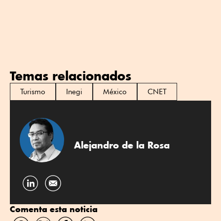
Temas relacionados
Turismo
Inegi
México
CNET
Alejandro de la Rosa
Compartir
por
Comenta esta noticia
Linkedin