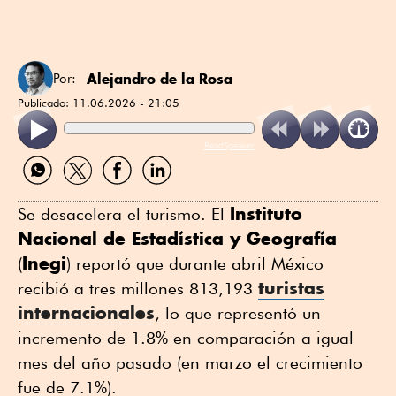
Alejandro de la Rosa
Por:
Publicado:
11.06.2026 - 21:05
ReadSpeaker
Compartir
Compartir
Compartir
Compartir
por
por
por
por
WhatsApp
Twitter
Facebook
Linkedin
Instituto
Se desacelera el turismo. El
Nacional de Estadística y Geografía
Inegi
(
) reportó que durante abril México
turistas
recibió a tres millones 813,193
internacionales
, lo que representó un
incremento de 1.8% en comparación a igual
mes del año pasado (en marzo el crecimiento
fue de 7.1%).