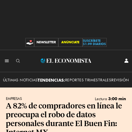
SUSCRÍBETE
NEWSLETTER
ANÚNCIATE
CONTRIBUCIONES
$1.99 DIARIOS
INI
El
SES
Economista
ÚLTIMAS NOTICIAS
TENDENCIAS:
REPORTES TRIMESTRALES
REVISIÓN 
3:00 min
EMPRESAS
Lectura
A 82% de compradores en línea le
preocupa el robo de datos
personales durante El Buen Fin:
Internet MX