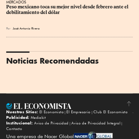
MERCADOS
Peso mexicano toca su mejor nivel desde febrero ante el 
debilitamiento del dólar
Por
José Antonio Rivera
Noticias Recomendadas
Nuestros Sitios:
El Economista
El Empresario
Club El Economista
Subir
Publicidad:
Mediakit
Institucional:
Aviso de Privacidad
Aviso de Privacidad Integral
Contacto
Una empresa de Nacer Global