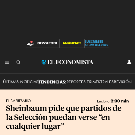
SUSCRÍBETE
NEWSLETTER
ANÚNCIATE
CONTRIBUCIONES
$1.99 DIARIOS
INI
El
SES
Economista
ÚLTIMAS NOTICIAS
TENDENCIAS:
REPORTES TRIMESTRALES
REVISIÓN 
2:00 min
EL EMPRESARIO
Lectura
Sheinbaum pide que partidos de
la Selección puedan verse “en
cualquier lugar”