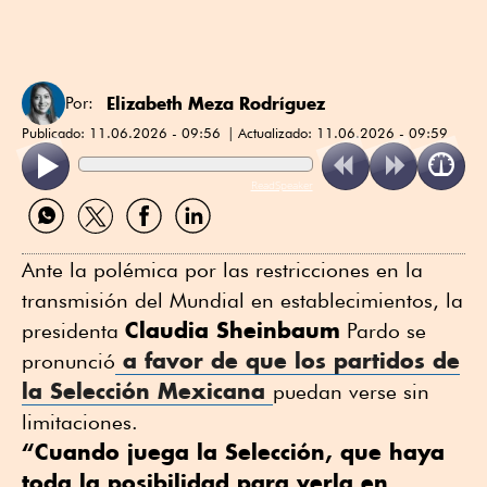
Elizabeth Meza Rodríguez
Por:
Publicado:
11.06.2026 - 09:56
Actualizado:
11.06.2026 - 09:59
ReadSpeaker
Compartir
Compartir
Compartir
Compartir
por
por
por
por
WhatsApp
Twitter
Facebook
Linkedin
Ante la polémica por las restricciones en la
transmisión del Mundial en establecimientos, la
Claudia Sheinbaum
presidenta
Pardo se
a favor de que los partidos de
pronunció
la Selección Mexicana
puedan verse sin
limitaciones.
“Cuando juega la Selección, que haya
toda la posibilidad para verla en