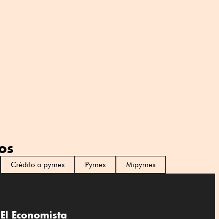
os
Crédito a pymes
Pymes
Mipymes
El Economista