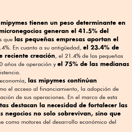
 mipymes tienen un peso determinante en
 micronegocios generan el 41.5% del
las pequeñas empresas aportan el
as que
el 23.4% de
.4%. En cuanto a su antigüedad,
e reciente creación
, el 21.4% de las pequeñas
el 75% de las medianas
 10 años de operación y
istencia.
las mipymes continúan
a economía,
o el acceso al financiamiento, la adopción de
ización de sus operaciones. En el marco de esta
stas destacan la necesidad de fortalecer las
os negocios no solo sobrevivan, sino que
se como motores del desarrollo económico del