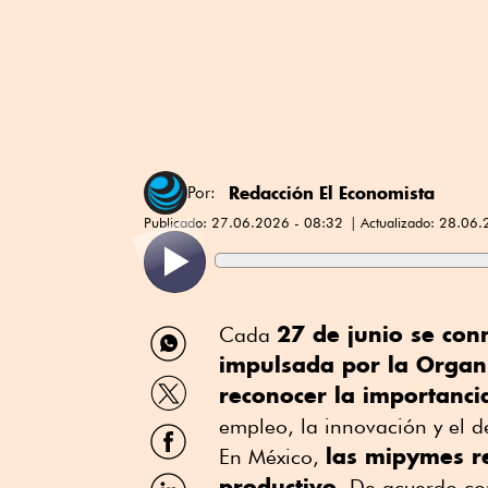
Redacción El Economista
Por:
Publicado:
27.06.2026 - 08:32
Actualizado:
28.06.
Compartir
27 de junio se co
Cada
por
impulsada por la Organ
WhatsApp
Compartir
reconocer la importanci
por
Twitter
empleo, la innovación y el d
Compartir
por
las mipymes r
En México,
Facebook
Compartir
productivo
. De acuerdo co