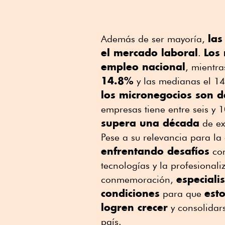
las
Además de ser mayoría,
el mercado laboral
Los
.
empleo nacional
, mientr
14.8%
y las medianas el 14
los micronegocios son d
empresas tiene entre seis y
supera una década
de ex
Pese a su relevancia para l
enfrentando desafíos
com
tecnologías y la profesional
especiali
conmemoración,
condiciones
est
para que
logren crecer
y consolidar
país.