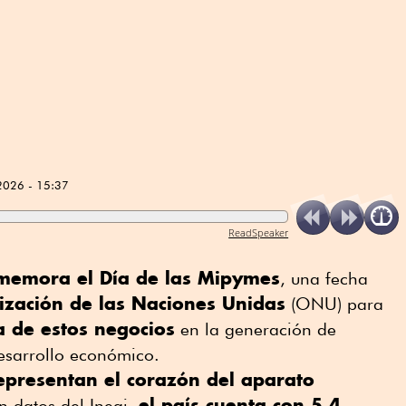
2026 - 15:37
ReadSpeaker
nmemora el Día de las Mipymes
, una fecha
ización de las Naciones Unidas
(ONU) para
a de estos negocios
en la generación de
esarrollo económico.
epresentan el corazón del aparato
el país cuenta con 5.4
n datos del Inegi,