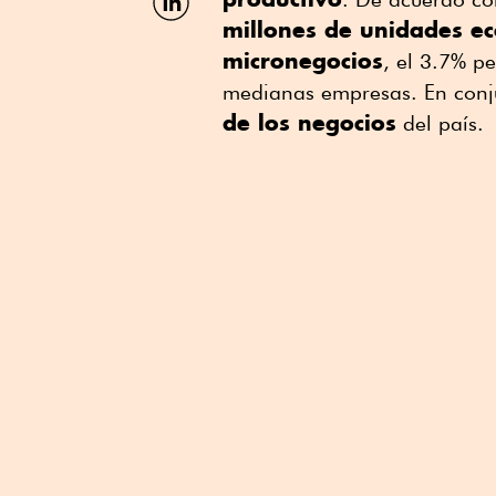
por
millones de unidades e
Linkedin
micronegocios
, el 3.7% p
medianas empresas. En conj
de los negocios
del país.