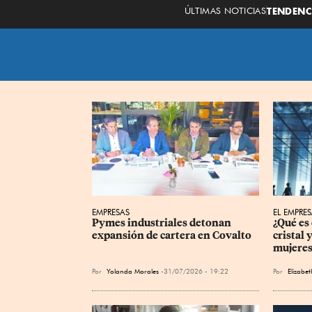
ÚLTIMAS NOTICIAS
TENDENC
EMPRESAS
EL EMPRE
Pymes industriales detonan 
¿Qué es
expansión de cartera en Covalto
cristal 
mujere
Por
Yolanda Morales
31/07/2026 - 19:22
Por
Elizabe