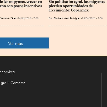
de las mipymes, crecer en 
Sin política integral, las mipymes 
rno con pocos incentivos
pierden oportunidades de 
crecimiento: Coparmex
Salvador Pérez
26/06/2026 - 7:00
Por
Elizabeth Meza Rodríguez
25/06/2026 - 7:00
Ver más
conomista
egral
Contacto