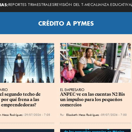
Economista
IAS:
REPORTES TRIMESTRALES
REVISIÓN DEL T-MEC
ALIANZA EDUCATIVA
CRÉDITO A PYMES
SARIO
EL EMPRESARIO
 el segundo techo de 
ANPEC ve en las cuentas N2 Bis 
y por qué frena a las 
un impulso para los pequeños 
s emprendedoras?
comercios
th Meza Rodríguez
29/07/2026 - 7:05
Por
Elizabeth Meza Rodríguez
09/07/2026 - 7:00