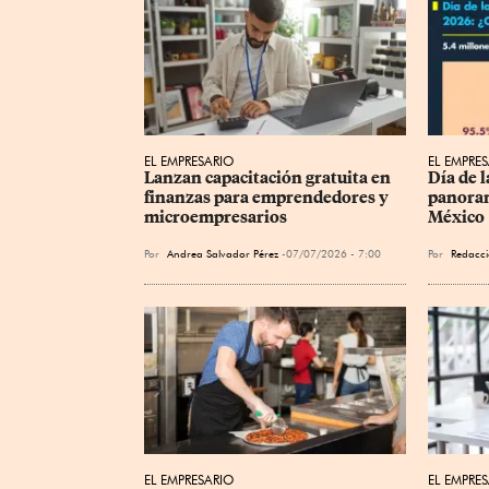
EL EMPRESARIO
EL EMPRE
Lanzan capacitación gratuita en 
Día de l
finanzas para emprendedores y 
panoram
microempresarios
México
Por
Andrea Salvador Pérez
07/07/2026 - 7:00
Por
Redacci
EL EMPRESARIO
EL EMPRE