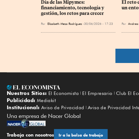
Día de las Mipymes: 
El reto 
financiamiento, tecnología y 
un ento
gestión, los retos para crecer
Por
Elizabeth Meza Rodríguez
30/06/2026 - 17:23
Por
Andrea 
Nuestros Sitios:
El Economista
El Empresario
Club El E
Publicidad:
Mediakit
Institucional:
Aviso de Privacidad
Aviso de Privacidad Int
Una empresa de Nacer Global
Trabaja con nosotros
Ir a la bolsa de trabajo