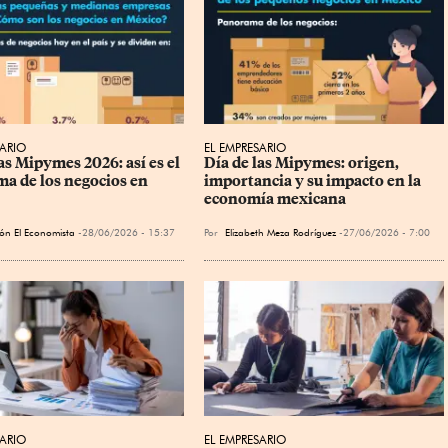
SARIO
EL EMPRESARIO
as Mipymes 2026: así es el 
Día de las Mipymes: origen, 
a de los negocios en 
importancia y su impacto en la 
economía mexicana
ón El Economista
28/06/2026 - 15:37
Por
Elizabeth Meza Rodríguez
27/06/2026 - 7:00
SARIO
EL EMPRESARIO